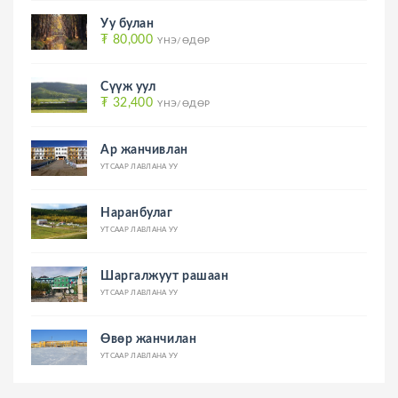
Уу булан
₮ 80,000
ҮНЭ/ӨДӨР
Сүүж уул
₮ 32,400
ҮНЭ/ӨДӨР
Ар жанчивлан
УТСААР ЛАВЛАНА УУ
Наранбулаг
УТСААР ЛАВЛАНА УУ
Шаргалжуут рашаан
УТСААР ЛАВЛАНА УУ
Өвөр жанчилан
УТСААР ЛАВЛАНА УУ