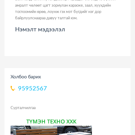
амралт чөлөөт цагт зориулан караоке, заал, хүүхдийн
тоглоомийн өрөө, лоунж гэх мэт бүгдийг нэг дор
байрлуулснаараа давуу талтай юм.
Нэмэлт мэдээлэл
Холбоо барих
95952567
Сурталчилгаа