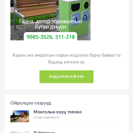
Хэрвээ энэ амралтын газрын мэдээлэл буруу байвал та
бидэнд илгээнэ үү.
мэдээлэл илгээх
Ойролцоо газрууд
Монголын нууц товчоо
УТСААР ЛАВЛАНА УУ