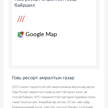
байршил
Google Map
Говь ресорт амралтын газар
2013 оноос тасралтгүй үйл ажиллагаагаа явуулсаар ирсэн
Говь Ресорт амралтын газар нь амттай эрүүл хоол, ая
тухтай байдал, №1 тохижилттой гэдгээрээ хэдийнээ олны
танил болсон юм. Улаанбаатар хотоос 33 км- ийн зайд
Баянчандманий нутаг дэвсгэрт оршдог бөгөөд та бүхний