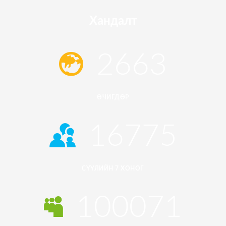
Хандалт
2663
ӨЧИГДӨР
16775
СҮҮЛИЙН 7 ХОНОГ
100071