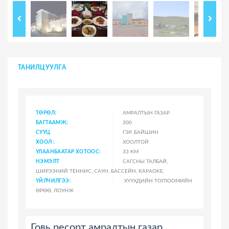
ТАНИЛЦУУЛГА
ТӨРӨЛ:
АМРАЛТЫН ГАЗАР
БАГТААМЖ:
300
СУУЦ
ГЭР, БАЙШИН
ХООЛ :
ХООЛТОЙ
УЛААНБААТАР ХОТООС:
33 КМ
НЭМЭЛТ
САГСНЫ ТАЛБАЙ,
ШИРЭЭНИЙ ТЕННИС, САУН, БАССЕЙН, КАРАОКЕ,
ҮЙЛЧИЛГЭЭ:
ХҮҮХДИЙН ТОГЛООМИЙН
ӨРӨӨ, ЛОУНЖ
Говь ресорт амралтын газар