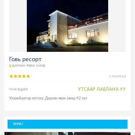
Говь ресорт
ДАРХАН ЯВАХ ЗАМД
5 ҮНЭЛГЭЭ
УТСААР ЛАВЛАНА УУ
ҮНЭ/ӨДӨР
Улаанбаатар хотоос Дархан явах замд 42 км
ЗУРАГ