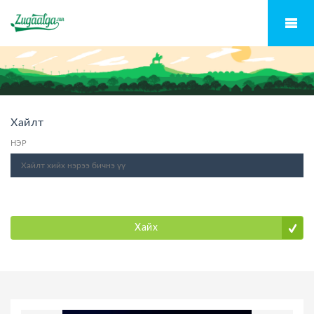
Хайлт
НЭР
Хайх