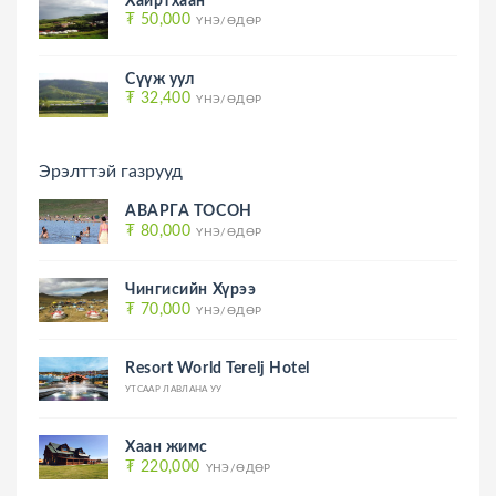
Хайртхаан
₮ 50,000
ҮНЭ/ӨДӨР
Сүүж уул
₮ 32,400
ҮНЭ/ӨДӨР
Эрэлттэй газрууд
АВАРГА ТОСОН
₮ 80,000
ҮНЭ/ӨДӨР
Чингисийн Хүрээ
₮ 70,000
ҮНЭ/ӨДӨР
Resort World Terelj Hotel
УТСААР ЛАВЛАНА УУ
Хаан жимс
₮ 220,000
ҮНЭ/ӨДӨР