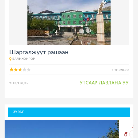
Шаргалжуут рашаан
БАЯНХОНГОР
4 ҮНЭЛГЭЭ
УТСААР ЛАВЛАНА УУ
ҮНЭ/ӨДӨР
ЗУРАГ