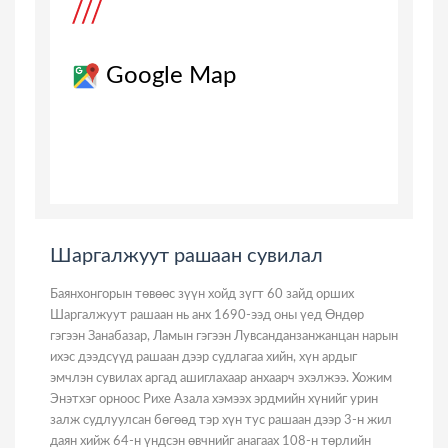
Google Map
Шаргалжуут рашаан сувилал
Баянхонгорын төвөөс зүүн хойд зүгт 60 зайд орших
Шаргалжуут рашаан нь анх 1690-ээд оны үед Өндөр
гэгээн Занабазар, Ламын гэгээн Лувсанданзанжанцан нарын
ихэс дээдсүүд рашаан дээр судлагаа хийн, хүн ардыг
эмчлэн сувилах аргад ашиглахаар анхаарч эхэлжээ. Хожим
Энэтхэг орноос Рихе Азала хэмээх эрдмийн хүнийг урин
залж судлуулсан бөгөөд тэр хүн тус рашаан дээр 3-н жил
даян хийж 64-н үндсэн өвчнийг анагаах 108-н төрлийн