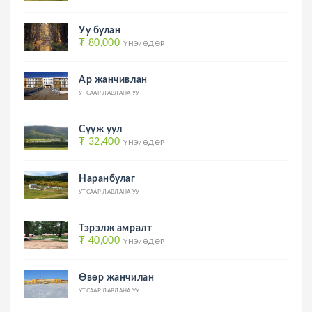
Уу булан
₮ 80,000
ҮНЭ/ӨДӨР
Ар жанчивлан
УТСААР ЛАВЛАНА УУ
Сүүж уул
₮ 32,400
ҮНЭ/ӨДӨР
Наранбулаг
УТСААР ЛАВЛАНА УУ
Тэрэлж амралт
₮ 40,000
ҮНЭ/ӨДӨР
Өвөр жанчилан
УТСААР ЛАВЛАНА УУ