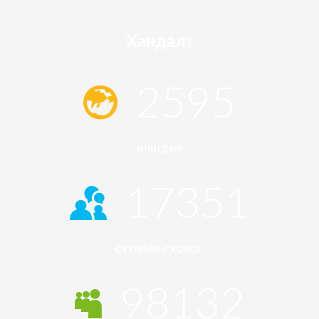
Хандалт
2595
ӨЧИГДӨР
17351
СҮҮЛИЙН 7 ХОНОГ
98132