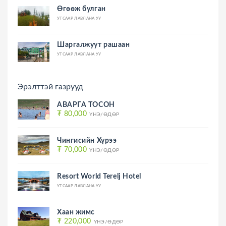
Өгөөж булган
УТСААР ЛАВЛАНА УУ
Шаргалжуут рашаан
УТСААР ЛАВЛАНА УУ
Эрэлттэй газрууд
АВАРГА ТОСОН
₮ 80,000
ҮНЭ/ӨДӨР
Чингисийн Хүрээ
₮ 70,000
ҮНЭ/ӨДӨР
Resort World Terelj Hotel
УТСААР ЛАВЛАНА УУ
Хаан жимс
₮ 220,000
ҮНЭ/ӨДӨР