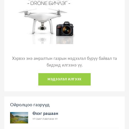
Хэрвээ энэ амралтын газрын мэдээлэл буруу байвал та
бидэнд илгээнэ үү.
мэдээлэл илгээх
Ойролцоо газрууд
Өхэг рашаан
УТСААР ЛАВЛАНА УУ