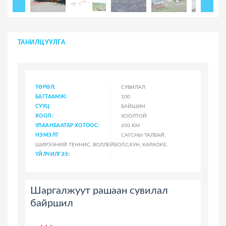
ТАНИЛЦУУЛГА
ТӨРӨЛ:
СУВИЛАЛ
БАГТААМЖ:
100
СУУЦ
БАЙШИН
ХООЛ :
ХООЛТОЙ
УЛААНБААТАР ХОТООС:
650 КМ
НЭМЭЛТ
САГСНЫ ТАЛБАЙ,
ШИРЭЭНИЙ ТЕННИС, ВОЛЛЕЙБОЛ,САУН, КАРАОКЕ,
ҮЙЛЧИЛГЭЭ:
Шаргалжуут рашаан сувилал
байршил