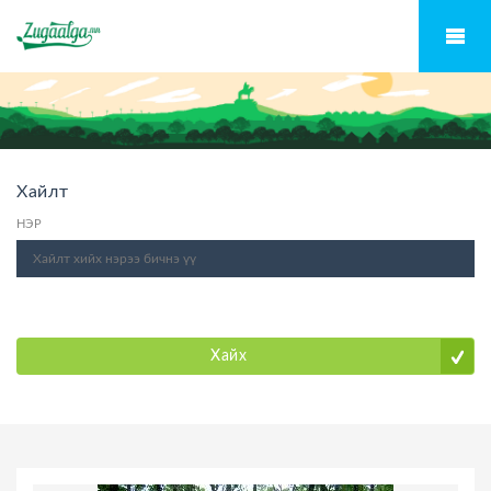
Хайлт
НЭР
Хайх