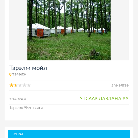
Тэрэлж мойл
ТЭРЭЛЖ
2 ҮНЭЛГЭЭ
УТСААР ЛАВЛАНА УУ
ҮНЭ/ӨДӨР
Тэрэлж УБ-н наана
ЗУРАГ