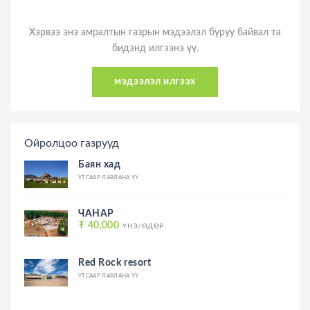
Хэрвээ энэ амралтын газрын мэдээлэл буруу байвал та
бидэнд илгээнэ үү.
мэдээлэл илгээх
Ойролцоо газрууд
Баян хад
УТСААР ЛАВЛАНА УУ
ЧАНАР
₮ 40,000
ҮНЭ/ӨДӨР
Red Rock resort
УТСААР ЛАВЛАНА УУ