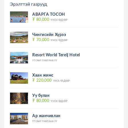
Эрэлттэй газрууд
АВАРГА ТОСОН
₮ 80,000
ҮНЭ/ӨДӨР
Чингисийн Хүрээ
₮ 70,000
ҮНЭ/ӨДӨР
Resort World Terelj Hotel
УТСААР ЛАВЛАНА УУ
Хаан жимс
₮ 220,000
ҮНЭ/ӨДӨР
Уу булан
₮ 80,000
ҮНЭ/ӨДӨР
Ар жанчивлан
УТСААР ЛАВЛАНА УУ