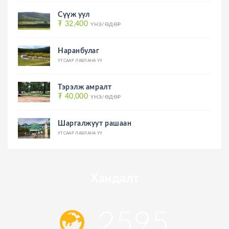
Сүүж уул
₮ 32,400
ҮНЭ/ӨДӨР
Наранбулаг
УТСААР ЛАВЛАНА УУ
Тэрэлж амралт
₮ 40,000
ҮНЭ/ӨДӨР
Шаргалжуут рашаан
УТСААР ЛАВЛАНА УУ
Хандалт
2595