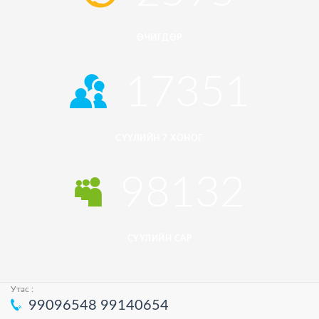
ӨЧИГДӨР
17351
СҮҮЛИЙН 7 ХОНОГ
98132
СҮҮЛИЙН САР
Утас :
99096548
99140654
© 2026
HUREEMEDIA.