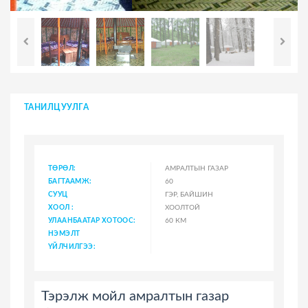
ТАНИЛЦУУЛГА
ТӨРӨЛ:
АМРАЛТЫН ГАЗАР
БАГТААМЖ:
60
СУУЦ
ГЭР, БАЙШИН
ХООЛ :
ХООЛТОЙ
УЛААНБААТАР ХОТООС:
60 КМ
НЭМЭЛТ
ҮЙЛЧИЛГЭЭ:
Тэрэлж мойл амралтын газар