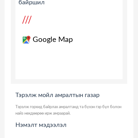
байршил
Google Map
Тэрэлж мойл амралтын газар
Тэрэлж горхид байрлах амралтанд та бүхэн гэр бүл болон
найз нөхдөөрөө ирж амраарай.
Нэмэлт мэдээлэл