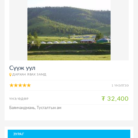
Сүүж уул
ДАРХАН ЯВАХ ЗАМД
1 ҮНЭЛГЭЭ
₮ 32,400
ҮНЭ/ӨДӨР
Баянчандмань, Тусгалтын ам
ЗУРАГ