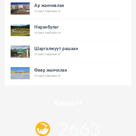
Ар жанчивлан
УТСААР ЛАВЛАНА УУ
Наранбулаг
УТСААР ЛАВЛАНА УУ
Шаргалжуут рашаан
УТСААР ЛАВЛАНА УУ
Өвөр жанчилан
УТСААР ЛАВЛАНА УУ
Хандалт
2663