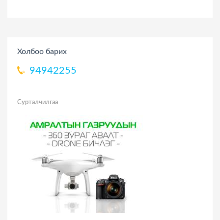
Холбоо барих
94942255
Сурталчилгаа