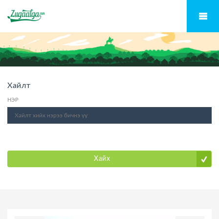
Хайлт
НЭР
Хайх