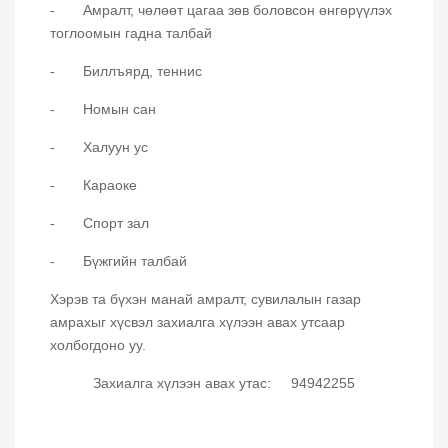
- Амралт, чөлөөт цагаа зөв боловсон өнгөрүүлэх
тоглоомын гадна талбай
- Биллъярд, теннис
- Номын сан
- Халуун ус
- Караоке
- Спорт зал
- Бүжгийн талбай
Хэрэв та бүхэн манай амралт, сувилалын газар
амрахыг хүсвэл захиалга хүлээн авах утсаар
холбогдоно уу.
Захиалга хүлээн авах утас: 94942255