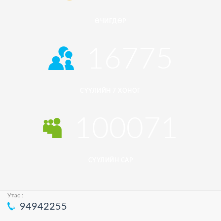
ӨЧИГДӨР
16775
СҮҮЛИЙН 7 ХОНОГ
100071
СҮҮЛИЙН САР
Утас :
94942255
© 2026
HUREEMEDIA.