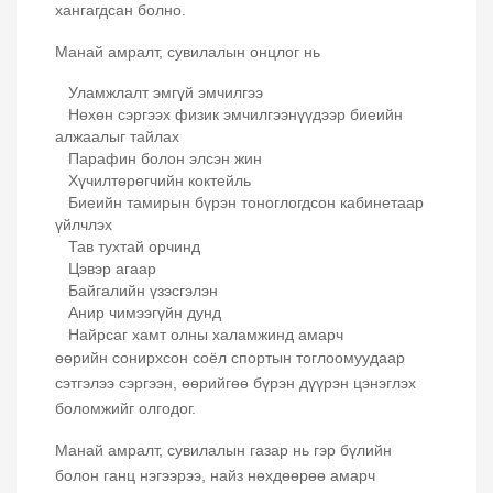
хангагдсан болно.
Манай амралт, сувилалын онцлог нь
Уламжлалт эмгүй эмчилгээ
Нөхөн сэргээх физик эмчилгээнүүдээр биеийн
алжаалыг тайлах
Парафин болон элсэн жин
Хүчилтөрөгчийн коктейль
Биеийн тамирын бүрэн тоноглогдсон кабинетаар
үйлчлэх
Тав тухтай орчинд
Цэвэр агаар
Байгалийн үзэсгэлэн
Анир чимээгүйн дунд
Найрсаг хамт олны халамжинд амарч
өөрийн сонирхсон соёл спортын тоглоомуудаар
сэтгэлээ сэргээн, өөрийгөө бүрэн дүүрэн цэнэглэх
боломжийг олгодог.
Манай амралт, сувилалын газар нь гэр бүлийн
болон ганц нэгээрээ, найз нөхдөөрөө амарч