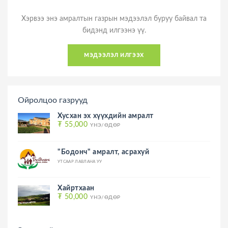
Хэрвээ энэ амралтын газрын мэдээлэл буруу байвал та
бидэнд илгээнэ үү.
мэдээлэл илгээх
Ойролцоо газрууд
Хусхан эх хүүхдийн амралт
₮ 55,000
ҮНЭ/ӨДӨР
"Бодонч" амралт, асрахуй
УТСААР ЛАВЛАНА УУ
Хайртхаан
₮ 50,000
ҮНЭ/ӨДӨР