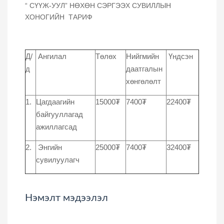
“ СҮҮЖ-УУЛ” НӨХӨН СЭРГЭЭХ СУВИЛЛЫН
ХОНОГИЙН ТАРИФ
Д/
Ангилал
Төлөх
Нийгмийн
Үндсэн
д
даатгалын
хөнгөлөлт
1.
Цагдаагийн
15000₮
7400₮
22400₮
байгууллагад
ажиллагсад
2.
Энгийн
25000₮
7400₮
32400₮
сувилуулагч
Нэмэлт мэдээлэл