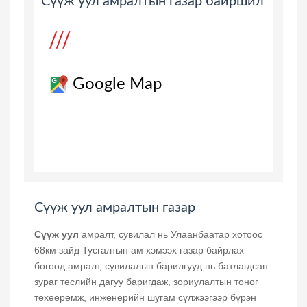
Сүүж уул амралтын газар байршил
Google Map
Сүүж уул амралтын газар
Сүүж уул
амралт, сувилал нь Улаанбаатар хотоос
68км зайд Тусгалтын ам хэмээх газар байрлах
бөгөөд амралт, сувилалын барилгууд нь батлагдсан
зураг төслийн дагуу баригдаж, зориулалтын тоног
төхөөрөмж, инженерийн шугам сүлжээгээр бүрэн