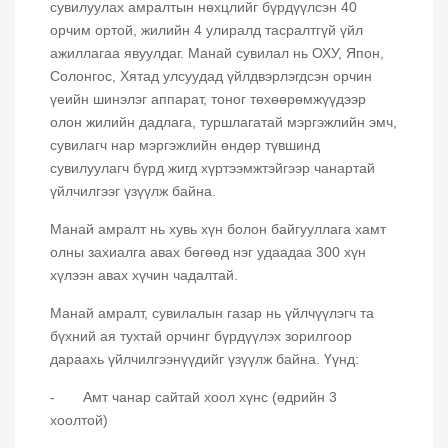
сувилуулах амралтын нөхцлийг бүрдүүлсэн 40
орчим ортой, жилийн 4 улиралд тасралтгүй үйл
ажиллагаа явуулдаг. Манай сувилал нь ОХУ, Япон,
Солонгос, Хятад улсуудад үйлдвэрлэгдсэн орчин
үеийн шинэлэг аппарат, тоног төхөөрөмжүүдээр
олон жилийн дадлага, туршлагатай мэргэжлийн эмч,
сувилагч нар мэргэжлийн өндөр түвшинд
сувилуулагч бүрд жигд хүртээмжтэйгээр чанартай
үйлчилгээг үзүүлж байна.
Манай амралт нь хувь хүн болон байгууллага хамт
олны захиалга авах бөгөөд нэг удаадаа 300 хүн
хүлээн авах хүчин чадалтай.
Манай амралт, сувилалын газар нь үйлчүүлэгч та
бүхний ая тухтай орчинг бүрдүүлэх зорилгоор
дараахь үйлчилгээнүүдийг үзүүлж байна. Үүнд:
- Амт чанар сайтай хоол хүнс (өдрийн 3
хоолтой)