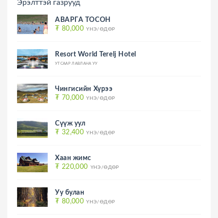
Эрэлттэй газрууд
АВАРГА ТОСОН
₮ 80,000
ҮНЭ/ӨДӨР
Resort World Terelj Hotel
УТСААР ЛАВЛАНА УУ
Чингисийн Хүрээ
₮ 70,000
ҮНЭ/ӨДӨР
Сүүж уул
₮ 32,400
ҮНЭ/ӨДӨР
Хаан жимс
₮ 220,000
ҮНЭ/ӨДӨР
Уу булан
₮ 80,000
ҮНЭ/ӨДӨР