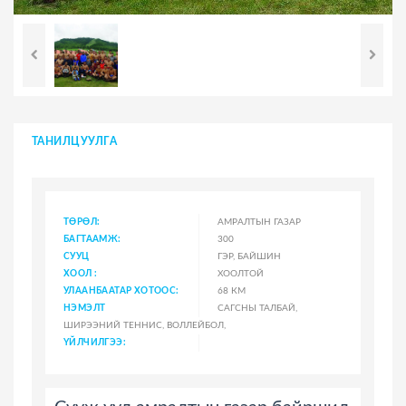
ТАНИЛЦУУЛГА
ТӨРӨЛ:
АМРАЛТЫН ГАЗАР
БАГТААМЖ:
300
СУУЦ
ГЭР, БАЙШИН
ХООЛ :
ХООЛТОЙ
УЛААНБААТАР ХОТООС:
68 КМ
НЭМЭЛТ
САГСНЫ ТАЛБАЙ,
ШИРЭЭНИЙ ТЕННИС, ВОЛЛЕЙБОЛ,
ҮЙЛЧИЛГЭЭ: