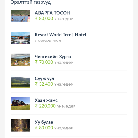
Эрэлттэй газрууд
АВАРГА ТОСОН
₮ 80,000
ҮНЭ/ӨДӨР
Resort World Terelj Hotel
УТСААР ЛАВЛАНА УУ
Чингисийн Хүрээ
₮ 70,000
ҮНЭ/ӨДӨР
Сүүж уул
₮ 32,400
ҮНЭ/ӨДӨР
Хаан жимс
₮ 220,000
ҮНЭ/ӨДӨР
Уу булан
₮ 80,000
ҮНЭ/ӨДӨР