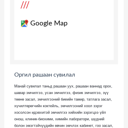
Google Map
Оргил рашаан сувилал
Манай сувилал таньд рашаан уух, рашаан ваннад орох,
шавар эмчилгээ, усан эмчилгээ, физик эмчилгээ, зүү
төөнө засал, эмчилгээни
й биеийн тамир, татлага засал,
хүч
илтөрөгчий
н коктейль, эмчилгээни
й хоол зэрэг
хосолсон идэвхитэй эмчилгээ хийхийн зэрэгцээ үйл
онош, клиник-био
хими, химийн лаборатори
, шүдний
болон эмэгтэйчүү
дийн өвчин эмчлэх кабинет, гоо засал,