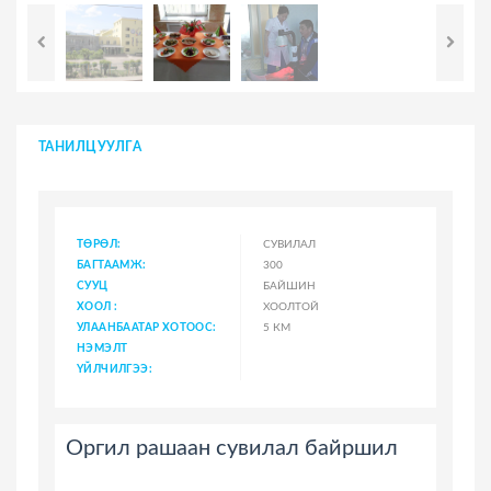
ТАНИЛЦУУЛГА
ТӨРӨЛ:
СУВИЛАЛ
БАГТААМЖ:
300
СУУЦ
БАЙШИН
ХООЛ :
ХООЛТОЙ
УЛААНБААТАР ХОТООС:
5 КМ
НЭМЭЛТ
ҮЙЛЧИЛГЭЭ:
Оргил рашаан сувилал байршил