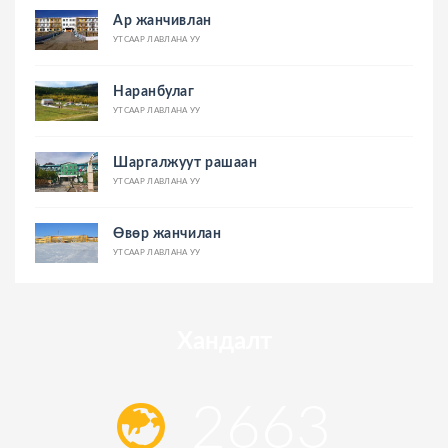
Ар жанчивлан
УТСААР ЛАВЛАНА УУ
Наранбулаг
УТСААР ЛАВЛАНА УУ
Шаргалжуут рашаан
УТСААР ЛАВЛАНА УУ
Өвөр жанчилан
УТСААР ЛАВЛАНА УУ
Хандалт
2663