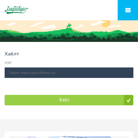
Хайлт
НЭР
Хайх