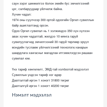
саун зэрэг шинжилгээ болон эмийн бус эмчилгээни
й
цэг, салбарууда
ар үйлчилж байна.
Хүчин чадал:
1974 оны сүүлчээр 300 ортой одоогийн Оргил сувиллын
байр ашиглалтан
д орсон.
Одоо Оргил сувилал нь 1 ээлжиндээ 350 хүн хүлээн
авах хүчин чадалтай, жилдээ 10 мянга гаруй
сувилуулаг
чид эмчилгээни
й 30 гаруй төрлөөр эрүүл
мэндийн тусламж үйлчилгээн
ий технологи,
чанарын
шаардлага хангасныг магадлан итгэмжлэгд
сэн рашаан
сувилал юм.
Үнэ тариф хөнгөлөлт,
ЭМД-тай холбоотой мэдээлэл
Сувиллын үндсэн тариф нэг өдөр
Даатгалтай
иргэн 1 хоногт 31800 төгрөг
Даатгалгүй
иргэн 1 хоногт 40200 төгрөг
Нэмэлт мэдээлэл