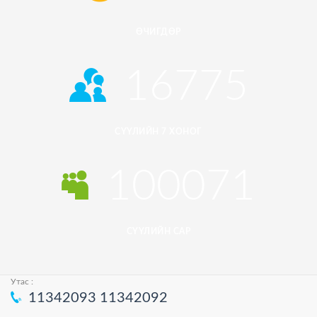
ӨЧИГДӨР
16775
СҮҮЛИЙН 7 ХОНОГ
100071
СҮҮЛИЙН САР
Утас :
11342093
11342092
© 2026
HUREEMEDIA.