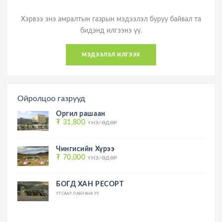
Хэрвээ энэ амралтын газрын мэдээлэл буруу байвал та
бидэнд илгээнэ үү.
мэдээлэл илгээх
Ойролцоо газрууд
Оргил рашаан
₮ 31,800
ҮНЭ/ӨДӨР
Чингисийн Хүрээ
₮ 70,000
ҮНЭ/ӨДӨР
БОГД ХАН РЕСОРТ
УТСААР ЛАВЛАНА УУ