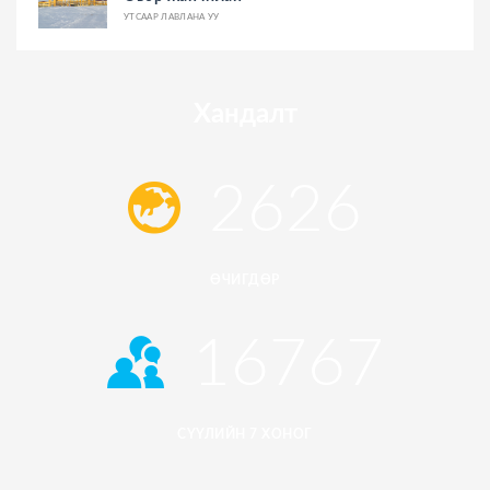
УТСААР ЛАВЛАНА УУ
Хандалт
2626
ӨЧИГДӨР
16767
СҮҮЛИЙН 7 ХОНОГ