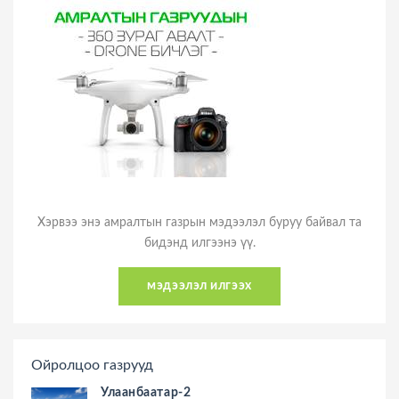
Хэрвээ энэ амралтын газрын мэдээлэл буруу байвал та
бидэнд илгээнэ үү.
мэдээлэл илгээх
Ойролцоо газрууд
Улаанбаатар-2