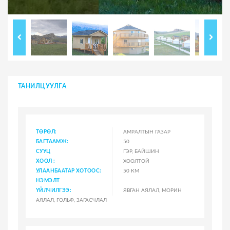
ТАНИЛЦУУЛГА
ТӨРӨЛ:
АМРАЛТЫН ГАЗАР
БАГТААМЖ:
50
СУУЦ
ГЭР, БАЙШИН
ХООЛ :
ХООЛТОЙ
УЛААНБААТАР ХОТООС:
50 КМ
НЭМЭЛТ
ҮЙЛЧИЛГЭЭ:
ЯВГАН АЯЛАЛ, МОРИН
АЯЛАЛ, ГОЛЬФ, ЗАГАСЧЛАЛ