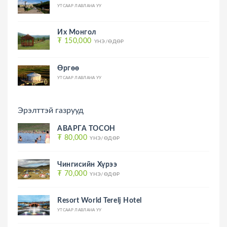
УТСААР ЛАВЛАНА УУ
Их Монгол
₮ 150,000
ҮНЭ/ӨДӨР
Өргөө
УТСААР ЛАВЛАНА УУ
Эрэлттэй газрууд
АВАРГА ТОСОН
₮ 80,000
ҮНЭ/ӨДӨР
Чингисийн Хүрээ
₮ 70,000
ҮНЭ/ӨДӨР
Resort World Terelj Hotel
УТСААР ЛАВЛАНА УУ