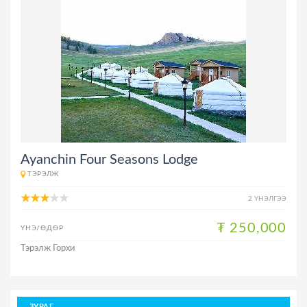
Ayanchin Four Seasons Lodge
ТЭРЭЛЖ
2 ҮНЭЛГЭЭ
₮ 250,000
ҮНЭ/ӨДӨР
Тэрэлж Горхи
ЗУРАГ