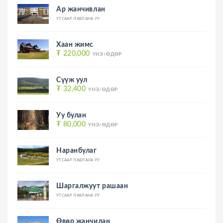
Ар жанчивлан
УТСААР ЛАВЛАНА УУ
Хаан жимс
₮ 220,000
ҮНЭ/ӨДӨР
Сүүж уул
₮ 32,400
ҮНЭ/ӨДӨР
Уу булан
₮ 80,000
ҮНЭ/ӨДӨР
Наранбулаг
УТСААР ЛАВЛАНА УУ
Шаргалжуут рашаан
УТСААР ЛАВЛАНА УУ
Өвөр жанчилан