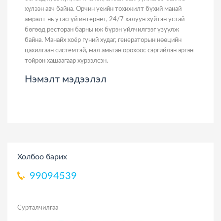
хүлээн авч байна. Орчин үеийн тохижилт бүхий манай
амралт нь утасгүй интернет, 24/7 халуун хүйтэн устай
бөгөөд ресторан барны иж бүрэн үйлчилгээг үзүүлж
байна. Манайх хоёр гүний худаг, генераторын нөөцийн
цахилгаан системтэй, мал амьтан орохоос сэргийлэн эргэн
тойрон хашаагаар хүрээлсэн.
Нэмэлт мэдээлэл
Холбоо барих
99094539
Сурталчилгаа