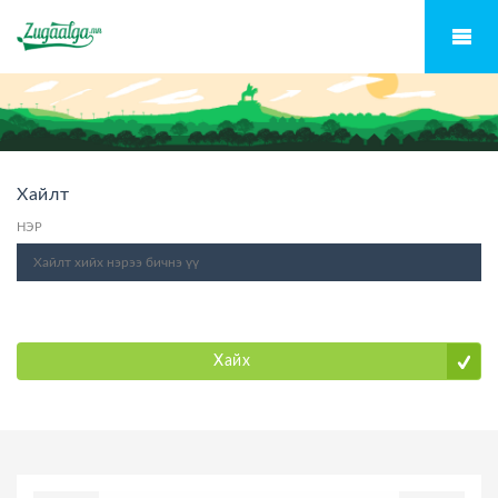
Хайлт
НЭР
Хайх