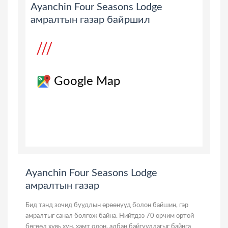
Ayanchin Four Seasons Lodge
амралтын газар байршил
Google Map
Ayanchin Four Seasons Lodge
амралтын газар
Бид танд зочид буудлын өрөөнүүд болон байшин, гэр
амралтыг санал болгож байна. Нийтдээ 70 орчим ортой
бөгөөд хувь хүн, хамт олон, албан байгууллагыг байнга