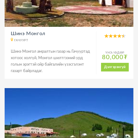
Шинэ Монгол
ГАЧУУРТ
Шинэ Монгол амралтын газар нь Гачууртад
ҮНЭ/ӨДӨР
80,000₮
хотоос холгүй, Монгол шилтгээний урд
голын эрэгтэй ойр байгалийн үзэсгэлэнт
Дэлгэрэнгүй
газарт байрладаг.