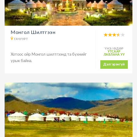
Монгол Шилтгээн
ГАЧУУРТ
ҮНЭ/ӨДӨР
УТСААР
Хотоос ойр Монгол шилтгээнд та бүхнийг
ЛАВЛАНА УУ
урьж байна.
Дэлгэрэнгүй