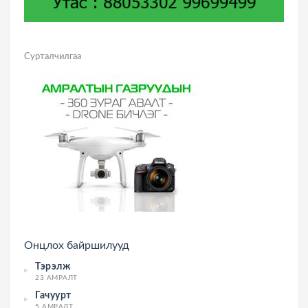
Сурталчилгаа
Онцлох байршилууд
Тэрэлж
23 АМРАЛТ
Гачуурт
5 АМРАЛТ