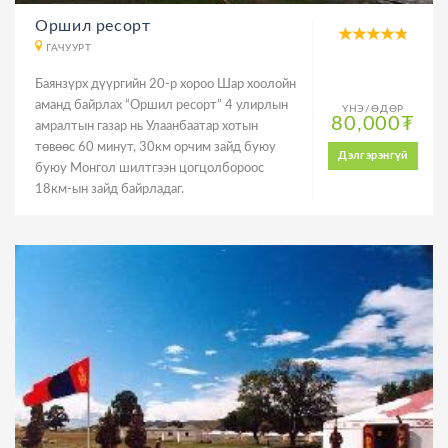
Оршил ресорт
ГАЧУУРТ
Баянзүрх дүүргийн 20-р хороо Шар хоолойн
аманд байрлах “Оршил ресорт” 4 улирлын
ҮНЭ/ӨДӨР
80,000₮
амралтын газар нь Улаанбаатар хотын
төвөөс 60 минут, 30км орчим зайд буюу
Дэлгэрэнгүй
буюу Монгол шилтгээн цогцолбороос
18км-ын зайд байрладаг.