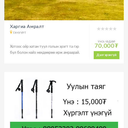
Харгиа Амралт
ГАЧУУРТ
ҮНЭ/ӨДӨР
70,000₮
Хотоос ойр хатан туул голын эрэгт та гэр
бүл болон найз нөхдөөрөө ирж амраарай.
Дэлгэрэнгүй