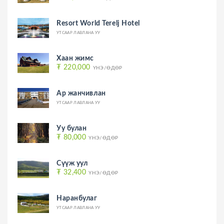
Resort World Terelj Hotel
УТСААР ЛАВЛАНА УУ
Хаан жимс
₮ 220,000
ҮНЭ/ӨДӨР
Ар жанчивлан
УТСААР ЛАВЛАНА УУ
Уу булан
₮ 80,000
ҮНЭ/ӨДӨР
Сүүж уул
₮ 32,400
ҮНЭ/ӨДӨР
Наранбулаг
УТСААР ЛАВЛАНА УУ