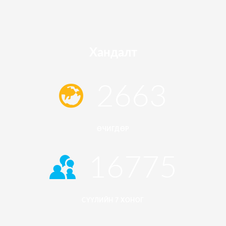
Хандалт
2663
ӨЧИГДӨР
16775
СҮҮЛИЙН 7 ХОНОГ