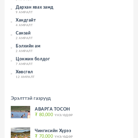
Дархан явах замд
9 АМРАЛТ
Хандгайт
4 АМРАЛТ
Санзай
2 АМРАЛТ
Бэлхийн ам
2 АМРАЛТ
Цонжин болдог
7 АМРАЛТ
Хөвсгөл
12 АМРАЛТ
Эрэлттэй газрууд
АВАРГА ТОСОН
₮ 80,000
ҮНЭ/ӨДӨР
Чингисийн Хүрээ
₮ 70,000
ҮНЭ/ӨДӨР