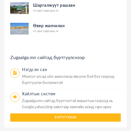
Шаргалжуут рашаан
УТСААР ЛАВЛАНА УУ
Өвөр жанчилан
УТСААР ЛАВЛАНА УУ
Zugaalga.mn сайтад бүртгүүлснээр
Нэгдсэн сан
Монгол улсад үйл ажиллагаа явуулж буй бүх газрууд
бүртгүүлэх боломжтой
Хайлтын систем
Zugaalga.mn сайтад бүртгэлтэй амралтын газрууд нь
Google,yahoo,bing хайлтаар хамгийн эхэнд гарч ирнэ
БҮРТГҮҮЛЭХ