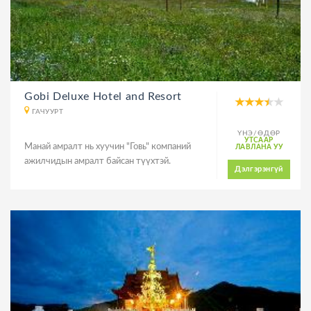
Gobi Deluxe Hotel and Resort
ГАЧУУРТ
ҮНЭ/ӨДӨР
УТСААР
Манай амралт нь хуучин "Говь" компаний
ЛАВЛАНА УУ
ажилчидын амралт байсан түүхтэй.
Дэлгэрэнгүй