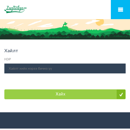
Хайлт
НЭР
Хайх