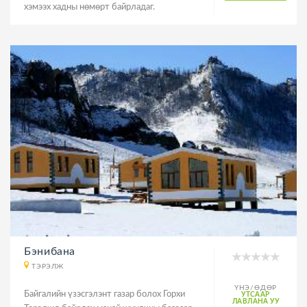
хэмээх хадны нөмөрт байрладаг.
Бэнибана
ТЭРЭЛЖ
ҮНЭ/ӨДӨР
Байгалийн үзэсгэлэнт газар болох Горхи
УТСААР
ЛАВЛАНА УУ