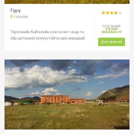
Гүрү
ТЭРЭЛЖ
ҮНЭ/ӨДӨР
УТСААР
Тэрэлжийн байгалийн үзэсгэлэнт газар та
ЛАВЛАНА УУ
ойр дотныхоо хүмүүстэйгээ ирж амраарай.
Дэлгэрэнгүй