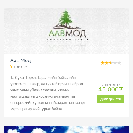
Аав Мод
ТЭРЭЛЖ
Та бүхэн Горхи, Тэрэлжийн байгалийн
үзэсгэлэнт газар, ая тухтай орчин, найрсаг
ҮНЭ/ӨДӨР
45,000₮
хамт олны үйлчилгээг авч, хэзээ ч
мартагдашгүй дурсамжтай амралтыг
Дэлгэрэнгүй
өнгөрөөхийг хүсвэл манай амралтын газарт
хүрэлцэн ирэхийг урьж байна.