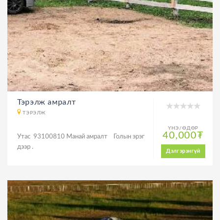
Тэрэлж амралт
ТЭРЭЛЖ
ҮНЭ/ӨДӨР
40,000₮
Утас 93100810 Манай амралт Голын эрэг
дээр .
Дэлгэрэнгүй