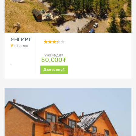
ЯНГИРТ
ТЭРЭЛЖ
ҮНЭ/ӨДӨР
80,000₮
.
Дэлгэрэнгүй