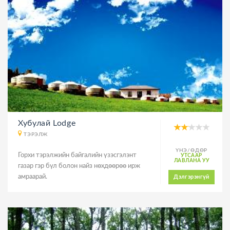
Хубулай Lodge
ТЭРЭЛЖ
ҮНЭ/ӨДӨР
Горхи тэрэлжийн байгалийн үзэсгэлэнт
УТСААР
ЛАВЛАНА УУ
газар гэр бүл болон найз нөхдөөрөө ирж
амраарай.
Дэлгэрэнгүй