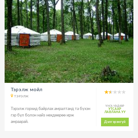
Тэрэлж мойл
ТЭРЭЛЖ
ҮНЭ/ӨДӨР
Тэрэлж горхид байрлах амралтанд та бүхэн
УТСААР
ЛАВЛАНА УУ
гэр бүл болон найз нөхдөөрөө ирж
амраарай.
Дэлгэрэнгүй