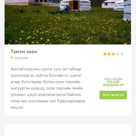
Түмэн хаан
ТЭРЭЛЖ
Хэнтий нурууны сүрлэг уулс ой тайгаар
хүрээлэгдсэн, хүйтэн булгийн ус, цэнгэг
ҮНЭ/ӨДӨР
агаар, буга гөрөөс болон олон төрлийн
УТСААР
ЛАВЛАНА УУ
жигүүртэн шувууд, олон төрлийн эмийн
ургамал, цэцэг алагласан онгон байгаль
Дэлгэрэнгүй
олны хөл шуугианаас хол байрладагаараа
онцлог.