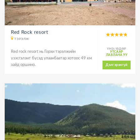
Red Rock resort
ТЭРЭЛЖ
ҮНЭ/ӨДӨР
Red rock resort нь Горхи тэрэлжийн
УТСААР
ЛАВЛАНА УУ
үзэсгэлэнт бүсэд улаанбаатар хотоос 49 км
зайд оршино.
Дэлгэрэнгүй