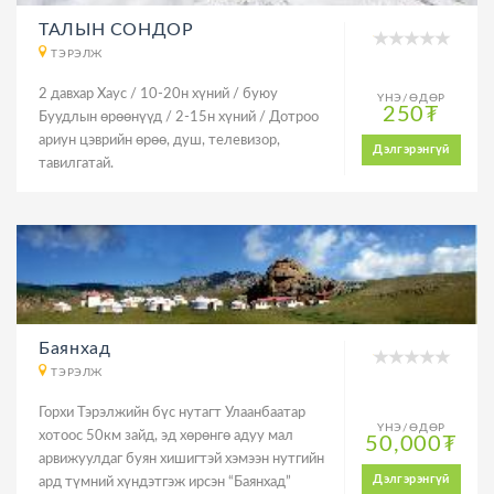
ТАЛЫН СОНДОР
ТЭРЭЛЖ
2 давхар Хаус / 10-20н хүний / буюу
ҮНЭ/ӨДӨР
250₮
Буудлын өрөөнүүд / 2-15н хүний / Дотроо
ариун цэврийн өрөө, душ, телевизор,
Дэлгэрэнгүй
тавилгатай.
Баянхад
ТЭРЭЛЖ
Горхи Тэрэлжийн бүс нутагт Улаанбаатар
ҮНЭ/ӨДӨР
хотоос 50км зайд, эд хөрөнгө адуу мал
50,000₮
арвижуулдаг буян хишигтэй хэмээн нутгийн
Дэлгэрэнгүй
ард түмний хүндэтгэж ирсэн “Баянхад”