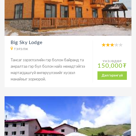
Big Sky Lodge
ТЭРЭЛЖ
Тансаг зэрэглэлийн гэр болон байранд та
ҮНЭ/ӨДӨР
150,000₮
амралтаа гэр бүл болон найз нөхөдтэйгээ
мартагдашгүй өнгөрүүлэхийг хүсвэл
Дэлгэрэнгүй
манайхыг зориорой.