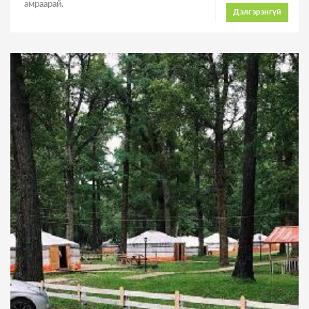
амраарай.
Дэлгэрэнгүй