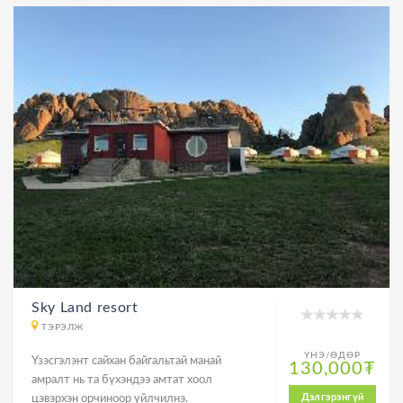
Sky Land resort
ТЭРЭЛЖ
ҮНЭ/ӨДӨР
Үзэсгэлэнт сайхан байгальтай манай
130,000₮
амралт нь та бүхэндээ амтат хоол
Дэлгэрэнгүй
цэвэрхэн орчиноор үйлчилнэ.