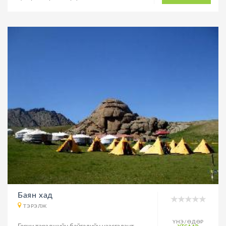
Баян хад
ТЭРЭЛЖ
ҮНЭ/ӨДӨР