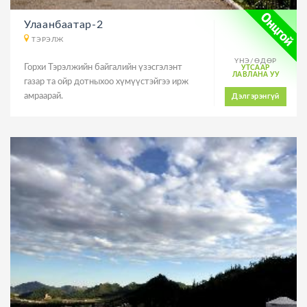
Улаанбаатар-2
ТЭРЭЛЖ
ҮНЭ/ӨДӨР
Горхи Тэрэлжийн байгалийн үзэсгэлэнт
УТСААР
ЛАВЛАНА УУ
газар та ойр дотныхоо хүмүүстэйгээ ирж
амраарай.
Дэлгэрэнгүй