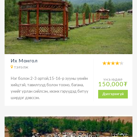
Их Монгол
ТЭРЭЛЖ
Нэг болон 2-3 ортой,15-16-р зууны үеийн
ҮНЭ/ӨДӨР
150,000₮
хийцтэй, тавилгууд болон тооно, багана,
унийг урлан сийлсэн, ихэнх гэрүүдэд битүү
Дэлгэрэнгүй
ширдэг дэвссэн.