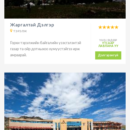
Жаргалтай Дэлгэр
ТЭРЭЛЖ
ҮНЭ/ӨДӨР
Горхи тэрэлжийн байгалийн үзэсгэлэнтэй
УТСААР
ЛАВЛАНА УУ
газар та ойр дотныхоо хүмүүстэйгээ ирж
амраарай.
Дэлгэрэнгүй