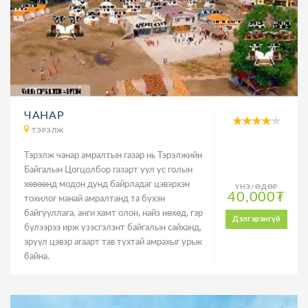
ЧАНАР
ТЭРЭЛЖ
Тэрэлж чанар амралтын газар нь Тэрэлжийн
Байгалын Цогцолбор газарт уул ус голын
хөвөөнд модон дунд байрладаг цэвэрхэн
ҮНЭ/ӨДӨР
40,000₮
тохилог манай амралтанд та бүхэн
байгууллага, анги хамт олон, найз нөхөд, гэр
Дэлгэрэнгүй
бүлээрээ ирж үзэсгэлэнт байгалын сайханд,
эрүүл цэвэр агаарт тав тухтай амрахыг урьж
байна.