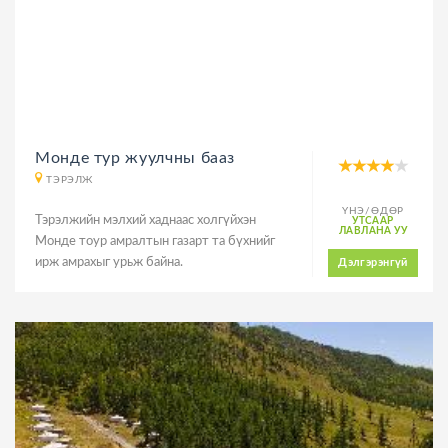
Монде тур жуулчны бааз
ТЭРЭЛЖ
ҮНЭ/ӨДӨР
Тэрэлжийн мэлхий хаднаас холгүйхэн
УТСААР
ЛАВЛАНА УУ
Монде тоур амралтын газарт та бүхнийг
ирж амрахыг урьж байна.
Дэлгэрэнгүй