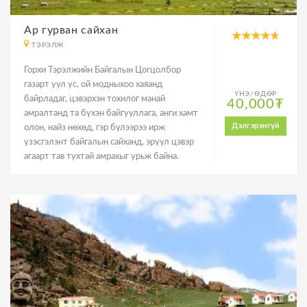
Ар гурван сайхан
ТЭРЭЛЖ
Горхи Тэрэлжийн Байгалын Цогцолбор
газарт уул ус, ой модныхоо хаяанд
ҮНЭ/ӨДӨР
байрладаг, цэвэрхэн тохилог манай
40,000₮
амралтанд та бүхэн байгууллага, анги хамт
Дэлгэрэнгүй
олон, найз нөхөд, гэр бүлээрээ ирж
үзэсгэлэнт байгалын сайханд, эрүүл цэвэр
агаарт тав тухтай амрахыг урьж байна.