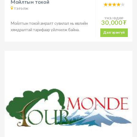
Мойлтын тохой
ТЭРЭЛЖ
ҮНЭ/ӨДӨР
30,000₮
Мойлтын тохой амралт сувилал нь өвлийн
хямдралтай тарифаар үйлчилж байна.
Дэлгэрэнгүй