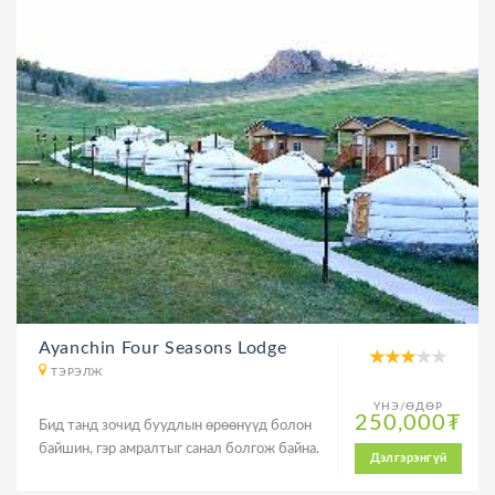
Ayanchin Four Seasons Lodge
ТЭРЭЛЖ
ҮНЭ/ӨДӨР
250,000₮
Бид танд зочид буудлын өрөөнүүд болон
байшин, гэр амралтыг санал болгож байна.
Дэлгэрэнгүй