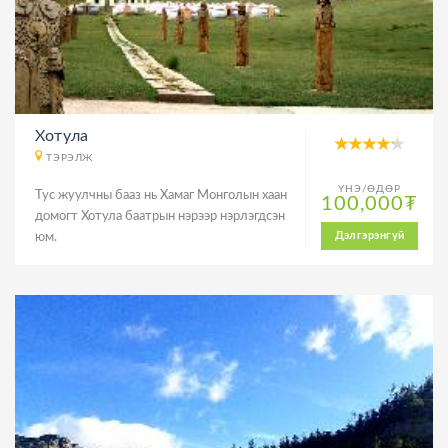
Хотула
ТЭРЭЛЖ
ҮНЭ/ӨДӨР
Тус жуулчны бааз нь Хамаг Монголын хаан
100,000₮
домогт Хотула баатрын нэрээр нэрлэгдсэн
Дэлгэрэнгүй
юм.