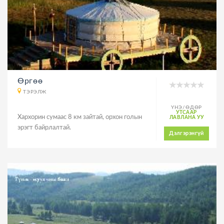
Өргөө
ТЭРЭЛЖ
ҮНЭ/ӨДӨР
УТСААР
Хархорин сумаас 8 км зайтай, орхон голын
ЛАВЛАНА УУ
эрэгт байрлалтай.
Дэлгэрэнгүй