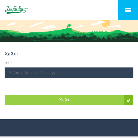
Хайлт
НЭР
Хайх