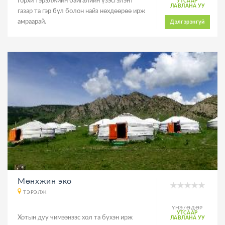
Горхи тэрэлжийн байгалийн үзэсгэлэнт
УТСААР
ЛАВЛАНА УУ
газар та гэр бүл болон найз нөхдөөрөө ирж
амраарай.
Дэлгэрэнгүй
Мөнхжин эко
ТЭРЭЛЖ
ҮНЭ/ӨДӨР
УТСААР
Хотын дуу чимээнээс хол та бүхэн ирж
ЛАВЛАНА УУ