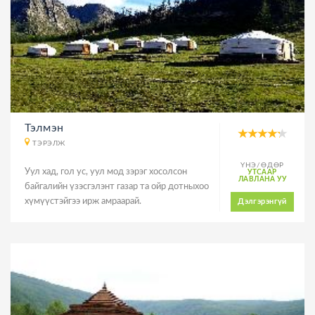
Тэлмэн
ТЭРЭЛЖ
ҮНЭ/ӨДӨР
Уул хад, гол ус, уул мод зэрэг хосолсон
УТСААР
ЛАВЛАНА УУ
байгалийн үзэсгэлэнт газар та ойр дотныхоо
хүмүүстэйгээ ирж амраарай.
Дэлгэрэнгүй