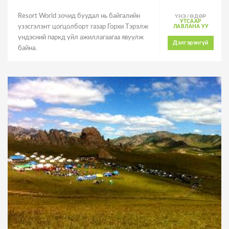
Resort World зочид буудал нь байгалийн
ҮНЭ/ӨДӨР
УТСААР
үзэсгэлэнт цогцолборт газар Горхи Tэрэлж
ЛАВЛАНА УУ
үндэсний паркд үйл ажиллагаагаа явуулж
Дэлгэрэнгүй
байна.