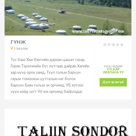
ГҮНЖ
ТЭРЭЛЖ
Тус бааз Хан Хэнтийн дархан цаазат газар,
Горхи Тэрэлжийн бүс нутгаар дайран Хагийн
ҮНЭ/ӨДӨР
УТСААР
хар нуур орох замд, Туул голын баруун
ЛАВЛАНА УУ
гарын томоохон цутгалын нэг болох
Дэлгэрэнгүй
Баруун-Баян голын эх орчимд, УБ хотоос
зүүн хойд зүгт 96 км орчимд байрладаг.