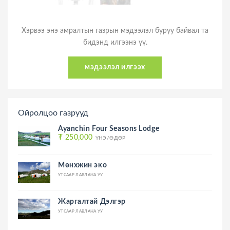
Хэрвээ энэ амралтын газрын мэдээлэл буруу байвал та
бидэнд илгээнэ үү.
мэдээлэл илгээх
Ойролцоо газрууд
Ayanchin Four Seasons Lodge
₮ 250,000
ҮНЭ/ӨДӨР
Мөнхжин эко
УТСААР ЛАВЛАНА УУ
Жаргалтай Дэлгэр
УТСААР ЛАВЛАНА УУ