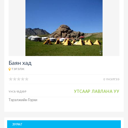
Баян хад
ТЭРЭЛЖ
0 ҮНЭЛГЭЭ
УТСААР ЛАВЛАНА УУ
ҮНЭ/ӨДӨР
Тэрэлжийн Горхи
ЗУРАГ