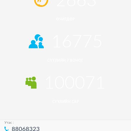
2663
ӨЧИГДӨР
16775
СҮҮЛИЙН 7 ХОНОГ
100071
СҮҮЛИЙН САР
Утас :
88068323
© 2026
HUREEMEDIA.