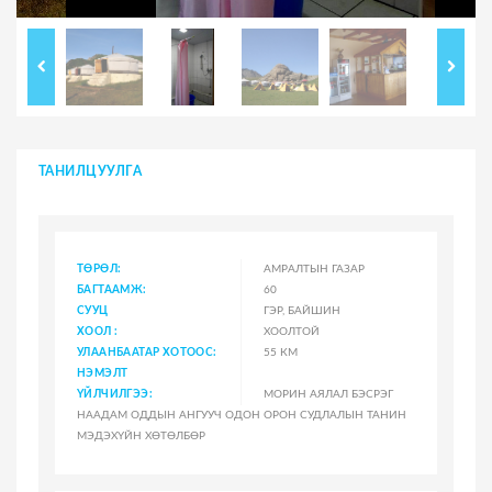
ТАНИЛЦУУЛГА
ТӨРӨЛ:
АМРАЛТЫН ГАЗАР
БАГТААМЖ:
60
СУУЦ
ГЭР, БАЙШИН
ХООЛ :
ХООЛТОЙ
УЛААНБААТАР ХОТООС:
55 КМ
НЭМЭЛТ
ҮЙЛЧИЛГЭЭ:
МОРИН АЯЛАЛ БЭСРЭГ
НААДАМ ОДДЫН АНГУУЧ ОДОН ОРОН СУДЛАЛЫН ТАНИН
МЭДЭХҮЙН ХӨТӨЛБӨР