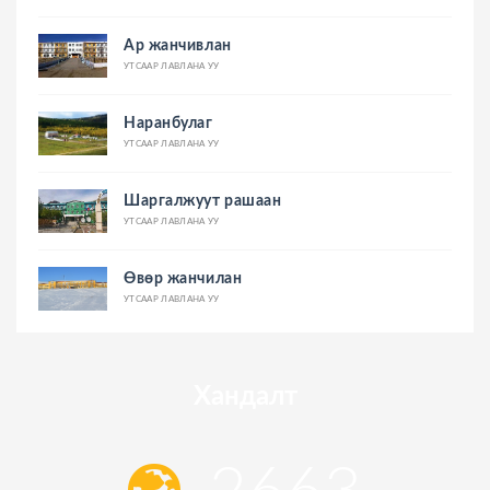
Ар жанчивлан
УТСААР ЛАВЛАНА УУ
Наранбулаг
УТСААР ЛАВЛАНА УУ
Шаргалжуут рашаан
УТСААР ЛАВЛАНА УУ
Өвөр жанчилан
УТСААР ЛАВЛАНА УУ
Хандалт