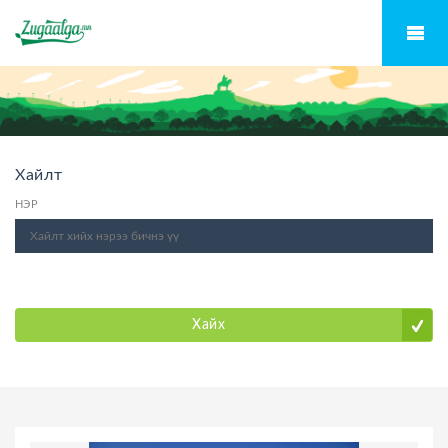
Хайлт
НЭР
Хайх