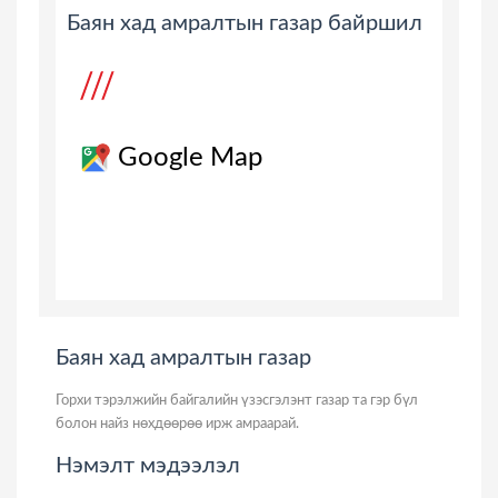
Баян хад амралтын газар байршил
Google Map
Баян хад амралтын газар
Горхи тэрэлжийн байгалийн үзэсгэлэнт газар та гэр бүл
болон найз нөхдөөрөө ирж амраарай.
Нэмэлт мэдээлэл