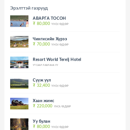
Эрэлттэй газрууд
АВАРГА ТОСОН
₮ 80,000
ҮНЭ/ӨДӨР
Чингисийн Хүрээ
₮ 70,000
ҮНЭ/ӨДӨР
Resort World Terelj Hotel
УТСААР ЛАВЛАНА УУ
Сүүж уул
₮ 32,400
ҮНЭ/ӨДӨР
Хаан жимс
₮ 220,000
ҮНЭ/ӨДӨР
Уу булан
₮ 80,000
ҮНЭ/ӨДӨР