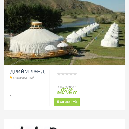
ДРИЙМ ЛЭНД
ӨВӨРХАНГАЙ
ҮНЭ/ӨДӨР
УТСААР
ЛАВЛАНА УУ
-.
Дэлгэрэнгүй