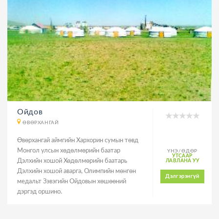
Ойдов
ӨВӨРХАНГАЙ
Өвөрхангай аймгийн Хархорин сумын төвд
Монгол улсын хөдөлмөрийн баатар
ҮНЭ/ӨДӨР
УТСААР
Дэлхийн хошой Хөдөлмөрийн баатарь
ЛАВЛАНА УУ
Дэлхийн хошой аварга, Олимпийн мөнгөн
Дэлгэрэнгүй
медальт Зэвэгийн Ойдовын хөшөөний
дэргэд оршино.