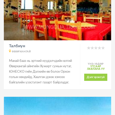
Талбиун
ӨВӨРХАНГАЙ
Манай бааз нь эртний нүүдэлчдийн өлгий
ҮНЭ/ӨДӨР
Өвөрхангай аймгийн Хужирт сумын нутаг,
УТСААР
ЛАВЛАНА УУ
ЮНЕСКО гийн Дэлхийн өв болох Орхон
голын хөндийд, Хаалган дэнж хэмээх
Дэлгэрэнгүй
байгалийн үзэсгэлэнт газарт байрладаг.