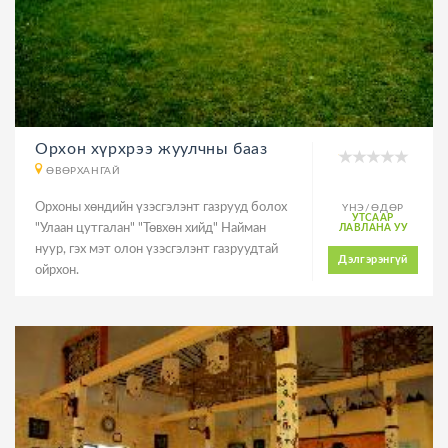
Орхон хүрхрээ жуулчны бааз
ӨВӨРХАНГАЙ
Орхоны хөндийн үзэсгэлэнт газрууд болох
ҮНЭ/ӨДӨР
УТСААР
"Улаан цутгалан" "Төвхөн хийд" Найман
ЛАВЛАНА УУ
нуур, гэх мэт олон үзэсгэлэнт газруудтай
Дэлгэрэнгүй
ойрхон.