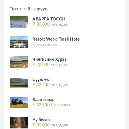
Эрэлттэй газрууд
АВАРГА ТОСОН
₮ 80,000
ҮНЭ/ӨДӨР
Resort World Terelj Hotel
УТСААР ЛАВЛАНА УУ
Чингисийн Хүрээ
₮ 70,000
ҮНЭ/ӨДӨР
Сүүж уул
₮ 32,400
ҮНЭ/ӨДӨР
Хаан жимс
₮ 220,000
ҮНЭ/ӨДӨР
Уу булан
₮ 80,000
ҮНЭ/ӨДӨР