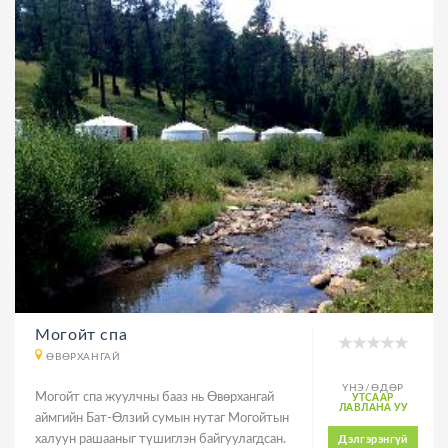
Могойт спа
ӨВӨРХАНГАЙ
ҮНЭ/ӨДӨР
Могойт спа жуулчны бааз нь Өвөрхангай
УТСААР
ЛАВЛАНА УУ
аймгийн Бат-Өлзий сумын нутаг Могойтын
халуун рашааныг түшиглэн байгуулагдсан.
Дэлгэрэнгүй