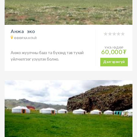
Анжа эко
ӨВӨРХАНГАЙ
ҮНЭ/ӨДӨР
60,000₮
Анжо жуулчны бааз та бүхэнд тав тухай
үйлчилгээг үзүүлэх болно.
Дэлгэрэнгүй