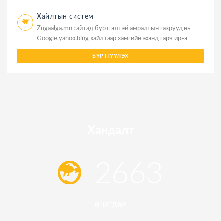
Хайлтын систем
Zugaalga.mn сайтад бүртгэлтэй амралтын газрууд нь
Google,yahoo,bing хайлтаар хамгийн эхэнд гарч ирнэ
БҮРТГҮҮЛЭХ
Хандалт
2663
ӨЧИГДӨР