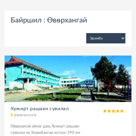
Байршил : Өвөрхангай
Хужирт рашаан сувилал
ӨВӨРХАНГАЙ
Өвөрхангай аймаг дахь Хужирт рашаан
сувилал нь Улаанбаатар хотоос 390 км