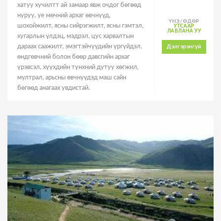
хатуу хучилтт ай замаар явж очдог бөгөөд
нуруу, үе мөчний архаг өвчнүүд,
ҮНЭ/ӨДӨР
шохойжилт, ясны сийрэгжилт, ясны гэмтэл,
УТСААР
ЛАВЛАНА УУ
хугарлын үлдэц, мэдрэл, цус харвалтын
дараах саажилт, эмэгтэйчүүдийн үргүйдэл,
Дэлгэрэнгүй
өндгөвчний болон бөөр давсгийн архаг
үрэвсэл, хүүхдийн түнхний дутуу хөгжил,
мултрал, арьсны өвчнүүдэд маш сайн
бөгөөд анагаах увдистай.