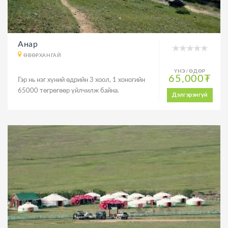
Анар
ӨВӨРХАНГАЙ
ҮНЭ/ӨДӨР
65,000₮
Гэр нь нэг хүний өдрийн 3 хоол, 1 хоногийн
65000 төгрөгөөр үйлчилж байна.
Дэлгэрэнгүй