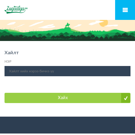
Хайлт
НЭР
Хайх