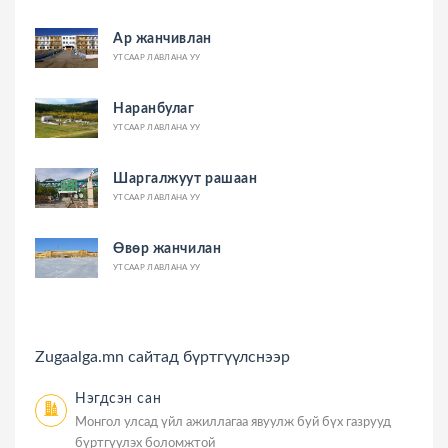
Ар жанчивлан
УТСААР ЛАВЛАНА УУ
Наранбулаг
УТСААР ЛАВЛАНА УУ
Шаргалжуут рашаан
УТСААР ЛАВЛАНА УУ
Өвөр жанчилан
УТСААР ЛАВЛАНА УУ
Zugaalga.mn сайтад бүртгүүлснээр
Нэгдсэн сан
Монгол улсад үйл ажиллагаа явуулж буй бүх газрууд
бүртгүүлэх боломжтой