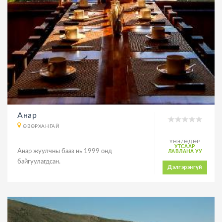
Анар
ӨВӨРХАНГАЙ
ҮНЭ/ӨДӨР
УТСААР
Анар жуулчны бааз нь 1999 онд
ЛАВЛАНА УУ
байгуулагдсан.
Дэлгэрэнгүй