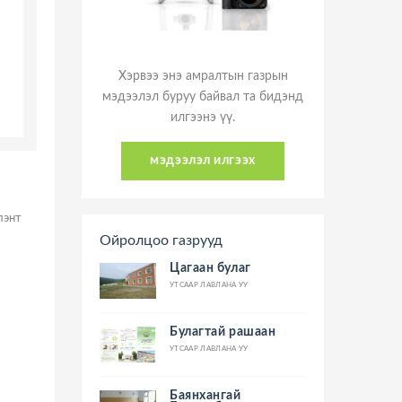
Хэрвээ энэ амралтын газрын
мэдээлэл буруу байвал та бидэнд
илгээнэ үү.
мэдээлэл илгээх
лэнт
Ойролцоо газрууд
Цагаан булаг
УТСААР ЛАВЛАНА УУ
Булагтай рашаан
УТСААР ЛАВЛАНА УУ
Баянхангай