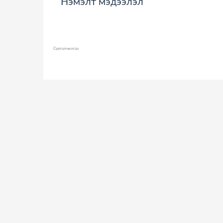
Нэмэлт мэдээлэл
Сурталчилгаа