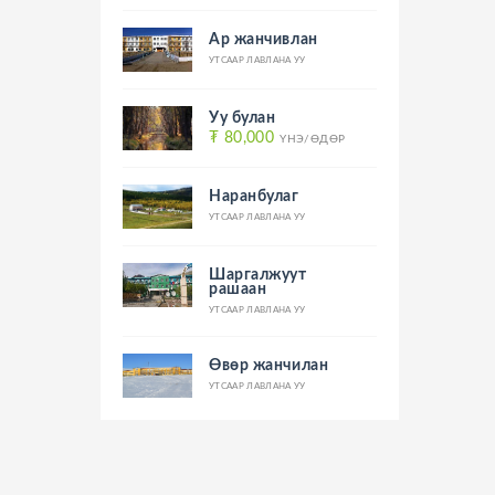
Ар жанчивлан
УТСААР ЛАВЛАНА УУ
Уу булан
₮ 80,000
ҮНЭ/ӨДӨР
Наранбулаг
УТСААР ЛАВЛАНА УУ
Шаргалжуут
рашаан
УТСААР ЛАВЛАНА УУ
Өвөр жанчилан
УТСААР ЛАВЛАНА УУ