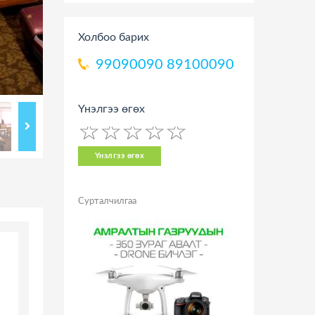
Холбоо барих
99090090
89100090
Үнэлгээ өгөх
☆
★
☆
★
☆
★
☆
★
☆
★
Үнэлгээ өгөх
Сурталчилгаа