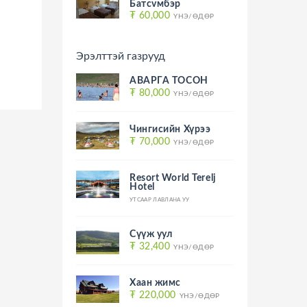
Батсvмбэр
₮ 60,000
ҮНЭ/ӨДӨР
Эрэлттэй газрууд
АВАРГА ТОСОН
₮ 80,000
ҮНЭ/ӨДӨР
Чингисийн Хүрээ
₮ 70,000
ҮНЭ/ӨДӨР
Resort World Terelj
Hotel
УТСААР ЛАВЛАНА УУ
Сүүж уул
₮ 32,400
ҮНЭ/ӨДӨР
Хаан жимс
₮ 220,000
ҮНЭ/ӨДӨР