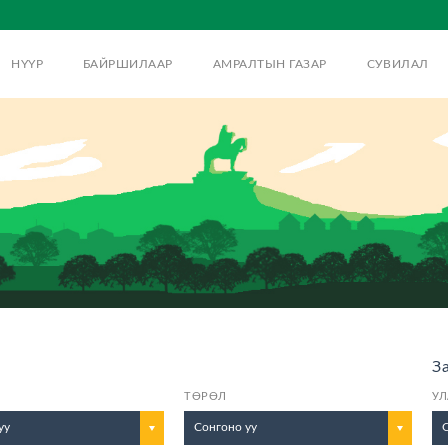
НҮҮР
БАЙРШИЛААР
АМРАЛТЫН ГАЗАР
СУВИЛАЛ
З
ТӨРӨЛ
УЛ
уу
Сонгоно уу