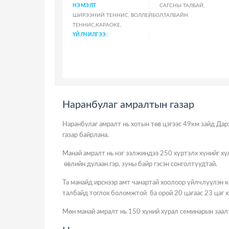
НЭМЭЛТ
САГСНЫ ТАЛБАЙ,
ШИРЭЭНИЙ ТЕННИС, ВОЛЛЕЙБОЛ,ТАЛБАЙН
ТЕННИС,КАРАОКЕ,
ҮЙЛЧИЛГЭЭ:
Наранбулаг амралтын газар
Наранбулаг амралт нь хотын төв цэгээс 49км зайд Дарха
газар байрлана.
Манай амралт нь нэг ээлжиндээ 250 хүртэлх хүнийг хүл
өвлийн дулаан гэр, зуны байр гэсэн сонголтуудтай.
Та манайд ирснээр амт чанартай хоолоор үйлчлүүлэн к
талбайд тоглох боломжтой ба орой 20 цагаас 23 цаг 
Мөн манай амралт нь 150 хүний хурал семинарын заал