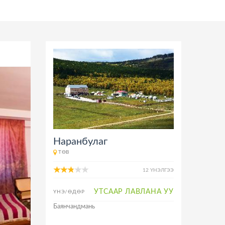
Наранбулаг
ТӨВ
12 ҮНЭЛГЭЭ
УТСААР ЛАВЛАНА УУ
ҮНЭ/ӨДӨР
Баянчандмань