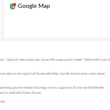
Google Map
н , Эрдэнэт явах замд нарс хусан ойн захад цэнгэг агаарт байгалийн үзэсгэ
ээн авах хүчин чадалтай ба өвлийн байр /энгийн болон хагас люкс өрөө/,
ароакед дуулан теннис бяллард тоглох, гадаа сагс болон гар бөмбөгийн
хүртэл нийтийн бүжиг болно.
тай.