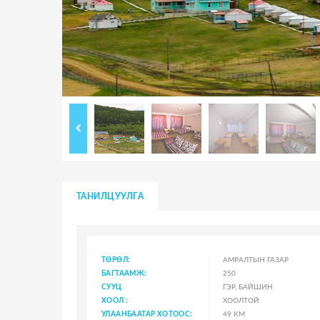
ТАНИЛЦУУЛГА
ТӨРӨЛ:
АМРАЛТЫН ГАЗАР
БАГТААМЖ:
250
СУУЦ
ГЭР, БАЙШИН
ХООЛ :
ХООЛТОЙ
УЛААНБААТАР ХОТООС:
49 КМ