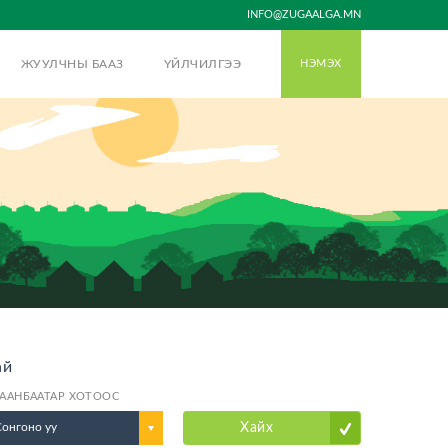
INFO@ZUGAALGA.MN
ЖУУЛЧНЫ БААЗ
ҮЙЛЧИЛГЭЭ
НЭМЭХ
ай
ААНБААТАР ХОТООС
Сонгоно уу
Хайх