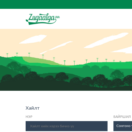
Хайлт
НЭР
БАЙРШИЛ
Сонгоно 