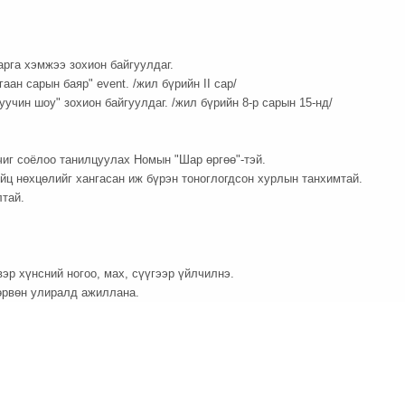
арга хэмжээ зохион байгуулдаг.
ан сарын баяр" event. /жил бүрийн II сар/
учин шоу" зохион байгуулдаг. /жил бүрийн 8-р сарын 15-нд/
ичиг соёлоо танилцуулах Номын "Шар өргөө"-тэй.
ц нөхцөлийг хангасан иж бүрэн тоноглогдсон хурлын танхимтай.
лтай.
эр хүнсний ногоо, мах, сүүгээр үйлчилнэ.
өрвөн улиралд ажиллана.