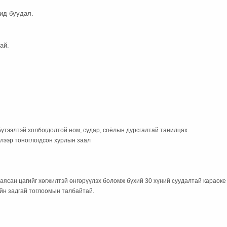
чид буудал.
ай.
үтээлтэй холбогдолтой ном, судар, соёлын дурсгалтай танилцах.
слээр тоноглогдсон хурлын заал
баясан цагийг хөгжилтэй өнгөрүүлэх боломж бүхий 30 хүний суудалтай караоке
йн задгай тоглоомын талбайтай.