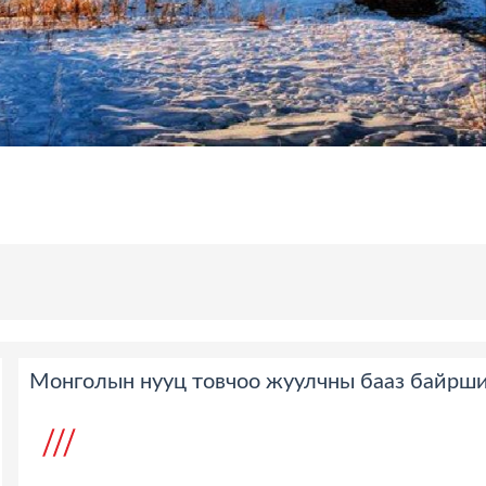
Монголын нууц товчоо жуулчны бааз байрш