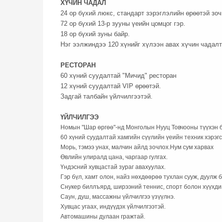
ХҮЧИН ЧАДАЛ
24 ор бүхий люкс, стандарт зэрэглэлийн өрөөтэй зо
72 ор бүхий 13-р зууны үеийн цомцог гэр.
18 ор бүхий зуны байр.
Нэг ээлжиндээ 120 хүнийг хүлээн авах хүчин чадалт
РЕСТОРАН
60 хүний суудалтай "Мичид" ресторан
12 хүний суудалтай VIP өрөөтэй.
Задгай талбайн үйлчилгээтэй.
ҮЙЛЧИЛГЭЭ
Номын "Шар өргөө"-нд Монголын Нууц Товчооны түүхэн б
60 хүний суудалтай хамгийн сүүлийн үеийн техник хэрэг
Морь, тэмээ унах, малчин айлд зочлох.Нум сум харвах
Өвлийн улиралд цана, чаргаар гулгах.
Үндэсний хувцастай зураг авахуулах.
Гэр бүл, хамт олон, найз нөхдөөрөө тухлан сууж, дуулж 
Снукер биллъярд, ширээний теннис, спорт болон хүүхди
Саун, душ, массажны үйлчилгээ үзүүлнэ.
Хувцас угаах, индүүдэх үйлчилгээтэй.
Автомашины дулаан гражтай.