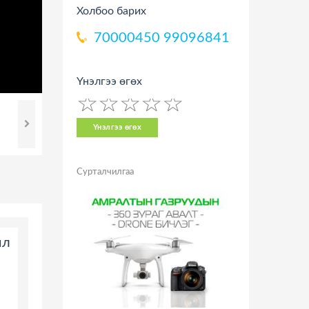
Холбоо барих
70000450
99096841
Үнэлгээ өгөх
☆
★
☆
★
☆
★
☆
★
☆
★
Үнэлгээ өгөх
Сурталчилгаа
ил