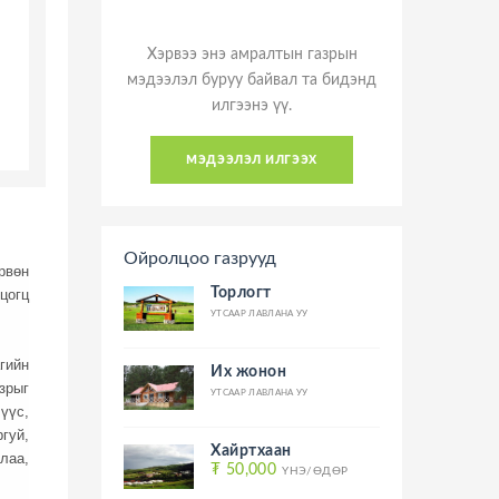
Хэрвээ энэ амралтын газрын
мэдээлэл буруу байвал та бидэнд
илгээнэ үү.
мэдээлэл илгээх
Ойролцоо газрууд
рвөн
Торлогт
цогц
УТСААР ЛАВЛАНА УУ
гийн
Их жонон
зрыг
УТСААР ЛАВЛАНА УУ
үүс,
гуй,
Хайртхаан
лаа,
₮ 50,000
ҮНЭ/ӨДӨР