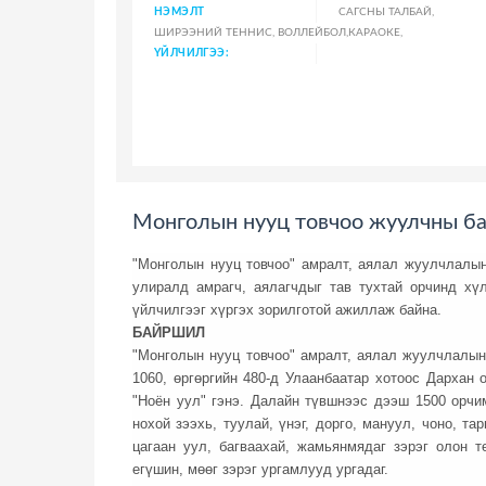
НЭМЭЛТ
САГСНЫ ТАЛБАЙ,
ШИРЭЭНИЙ ТЕННИС, ВОЛЛЕЙБОЛ,КАРАОКЕ,
ҮЙЛЧИЛГЭЭ:
Монголын нууц товчоо жуулчны ба
"Монголын нууц товчоо" амралт, аялал жуулчлалын
улиралд амрагч, аялагчдыг тав тухтай орчинд хү
үйлчилгээг хүргэх зорилготой ажиллаж байна.
БАЙРШИЛ
"Монголын нууц товчоо" амралт, аялал жуулчлалын
1060, өргөргийн 480-д Улаанбаатар хотоос Дархан 
"Ноён уул" гэнэ. Далайн түвшнээс дээш 1500 орчим
нохой зээхь, туулай, үнэг, дорго, мануул, чоно, та
цагаан уул, багваахай, жамьянмядаг зэрэг олон т
егүшин, мөөг зэрэг ургамлууд ургадаг.