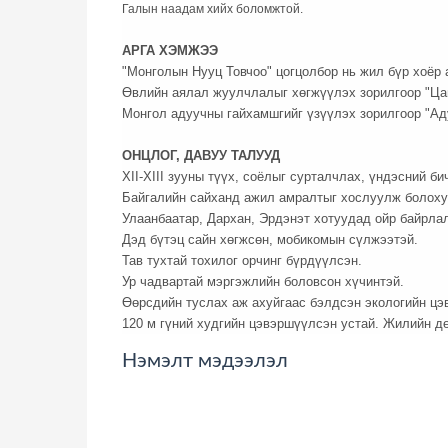
Галын наадам хийх боломжтой.
АРГА ХЭМЖЭЭ
"Монголын Нууц Товчоо" цогцолбор нь жил бүр хоёр 
Өвлийн аялал жуулчлалыг хөгжүүлэх зорилгоор "Цага
Монгол адуучны гайхамшгийг үзүүлэх зорилгоор "Аду
ОНЦЛОГ, ДАВУУ ТАЛУУД
XII-XIII зууны түүх, соёлыг сурталчлах, үндэсний б
Байгалийн сайханд ажил амралтыг хослуулж болохуй
Улаанбаатар, Дархан, Эрдэнэт хотуудад ойр байрла
Дэд бүтэц сайн хөгжсөн, мобикомын сүлжээтэй.
Тав тухтай тохилог орчинг бүрдүүлсэн.
Ур чадвартай мэргэжлийн боловсон хүчинтэй.
Өөрсдийн туслах аж ахуйгаас бэлдсэн экологийн цэв
120 м гүний худгийн цэвэршүүлсэн устай. Жилийн д
Нэмэлт мэдээлэл