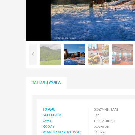
ТАНИЛЦУУЛГА
ТӨРӨЛ:
ЖУУЛЧНЫ БААЗ
БАГТААМЖ:
120
СУУЦ
ГЭР, БАЙШИН
ХООЛ :
ХООЛТОЙ
УЛААНБААТАР ХОТООС:
114 КМ