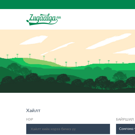
Хайлт
НЭР
БАЙРШИЛ
Сонгоно 