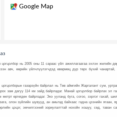
Google Map
аз
 цогцолбор нь 2005 оны 11 сараас үйл ажиллагаагаа эхлэн жилийн дө
лээн авч, өөрийн үйлчлүүлэгчдэд өвөрмөц дүр төрх бүхий чанартай, 
 цогцолборын газарзүйн байрлал нь Төв аймгийн Жаргалант сум, уртра
орох зам дагуу 114 км зайд байрладаг. Манай цогцолбор байрлах эл га
 метрт өргөгдөн байрладаг. Энэ ууланд буга, согоо, зэрлэг гахай, шил
рвага, олон зүйлийн шувууд, ан амьтад байхаас гадна цээнийн ягаан, яр
өрлийн цэцэг, эмчилгээний зориулалттай нохойн хошуу, сөд, таван са