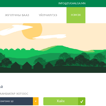
INFO@ZUGAALGA.MN
ЖУУЛЧНЫ БААЗ
ҮЙЛЧИЛГЭЭ
НЭМЭХ
ай
ААНБААТАР ХОТООС
Сонгоно уу
Хайх