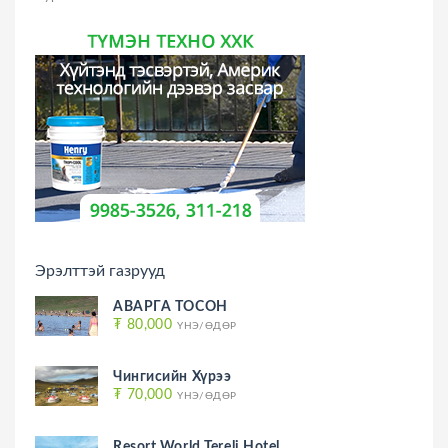
Эрэлттэй газрууд
АВАРГА ТОСОН
₮ 80,000
ҮНЭ/ӨДӨР
Чингисийн Хүрээ
₮ 70,000
ҮНЭ/ӨДӨР
Resort World Terelj Hotel