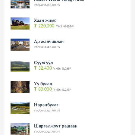
УТСААР ЛАВЛАНА УУ
Хаан жимс
₮ 220,000
ҮНЭ/ӨДӨР
Ар жанчивлан
УТСААР ЛАВЛАНА УУ
Сүүж уул
₮ 32,400
ҮНЭ/ӨДӨР
Уу булан
₮ 80,000
ҮНЭ/ӨДӨР
Наранбулаг
УТСААР ЛАВЛАНА УУ
Шаргалжуут рашаан
УТСААР ЛАВЛАНА УУ