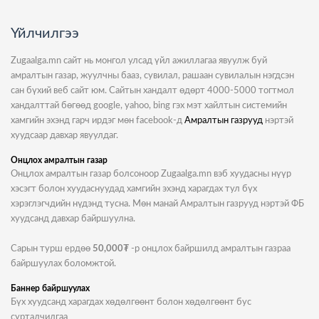
Үйлчилгээ
Zugaalga.mn сайт нь монгол улсад үйл ажиллагаа явуулж буй
амралтын газар, жуулчны бааз, сувилал, рашаан сувилалын нэгдсэн
сан бүхий веб сайт юм. Сайтын хандалт өдөрт 4000-5000 тогтмол
хандалттай бөгөөд google, yahoo, bing гэх мэт хайлтын системийн
хамгийн эхэнд гарч ирдэг мөн facebook-д
Амралтын газрууд
нэртэй
хуудсаар давхар явуулдаг.
Онцлох амралтын газар
Онцлох амралтын газар болсоноор Zugaalga.mn вэб хуудасны нүүр
хэсэгт болон хуудаснуудад хамгийн эхэнд харагдах тул бүх
хэрэглэгчдийн нүдэнд тусна. Мөн манай Амралтын газрууд нэртэй ФБ
хуудсанд давхар байршуулна.
Сарын турш ердөө
50,000₮
-р онцлох байршилд амралтын газраа
байршуулах боломжтой.
Баннер байршуулах
Бүх хуудсанд харагдах хөдөлгөөнт болон хөдөлгөөнт бус
сурталчилгаа