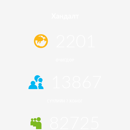
Хандалт
2388
ӨЧИГДӨР
15042
СҮҮЛИЙН 7 ХОНОГ
89730