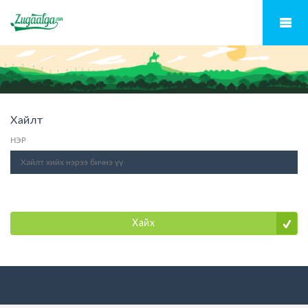
Хайлт
НЭР
Хайх