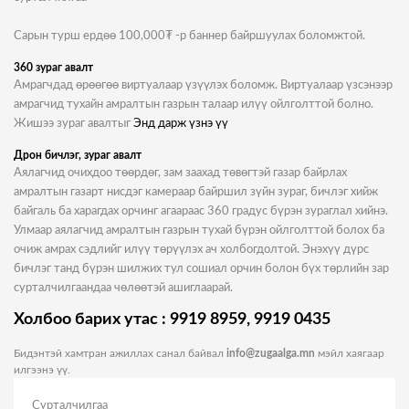
Сарын турш ердөө 100,000₮ -р баннер байршуулах боломжтой.
360 зураг авалт
Амрагчдад өрөөгөө виртуалаар үзүүлэх боломж. Виртуалаар үзсэнээр
амрагчид тухайн амралтын газрын талаар илүү ойлголттой болно.
Жишээ зураг авалтыг
Энд дарж үзнэ үү
Дрон бичлэг, зураг авалт
Аялагчид очихдоо төөрдөг, зам заахад төвөгтэй газар байрлах
амралтын газарт нисдэг камераар байршил зүйн зураг, бичлэг хийж
байгаль ба харагдах орчинг агаараас 360 градус бүрэн зураглал хийнэ.
Улмаар аялагчид амралтын газрын тухай бүрэн ойлголттой болох ба
очиж амрах сэдлийг илүү төрүүлэх ач холбогдолтой. Энэхүү дүрс
бичлэг танд бүрэн шилжих тул сошиал орчин болон бүх төрлийн зар
сурталчилгаандаа чөлөөтэй ашиглаарай.
Холбоо барих утас : 9919 8959, 9919 0435
Бидэнтэй хамтран ажиллах санал байвал
info@zugaalga.mn
мэйл хаягаар
илгээнэ үү.
Сурталчилгаа