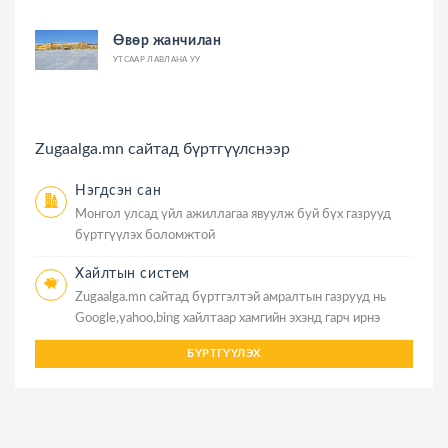
Өвөр жанчилан
УТСААР ЛАВЛАНА УУ
Zugaalga.mn сайтад бүртгүүлснээр
Нэгдсэн сан
Монгол улсад үйл ажиллагаа явуулж буй бүх газрууд
бүртгүүлэх боломжтой
Хайлтын систем
Zugaalga.mn сайтад бүртгэлтэй амралтын газрууд нь
Google,yahoo,bing хайлтаар хамгийн эхэнд гарч ирнэ
БҮРТГҮҮЛЭХ