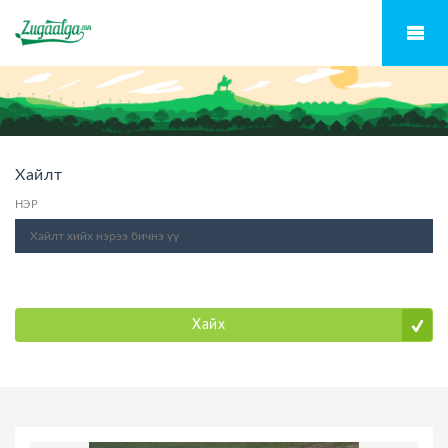
Хайлт
НЭР
Хайх