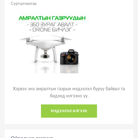
Сурталчилгаа
Хэрвээ энэ амралтын газрын мэдээлэл буруу байвал та
бидэнд илгээнэ үү.
мэдээлэл илгээх