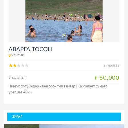
АВАРГА ТОСОН
ХЭНТИЙ
3 ҮНЭЛГЭЭ
₮ 80,000
ҮНЭ/ӨДӨР
Чингис хот(Өндөр хаан) орох төв замаар Жаргалант сумаар
урагшаа 40км
ЗУРАГ