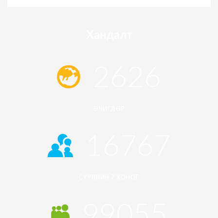
Хандалт
2626
ӨЧИГДӨР
16767
СҮҮЛИЙН 7 ХОНОГ
99055