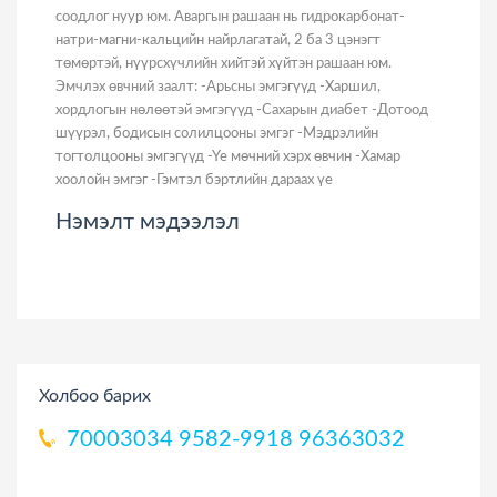
соодлог нуур юм. Аваргын рашаан нь гидрокарбонат-
натри-магни-кальцийн найрлагатай, 2 ба 3 цэнэгт
төмөртэй, нүүрсхүчлийн хийтэй хүйтэн рашаан юм.
Эмчлэх өвчний заалт: -Арьсны эмгэгүүд -Харшил,
хордлогын нөлөөтэй эмгэгүүд -Сахарын диабет -Дотоод
шүүрэл, бодисын солилцооны эмгэг -Мэдрэлийн
тогтолцооны эмгэгүүд -Үе мөчний хэрх өвчин -Хамар
хоолойн эмгэг -Гэмтэл бэртлийн дараах үе
Нэмэлт мэдээлэл
Холбоо барих
70003034
9582-9918
96363032