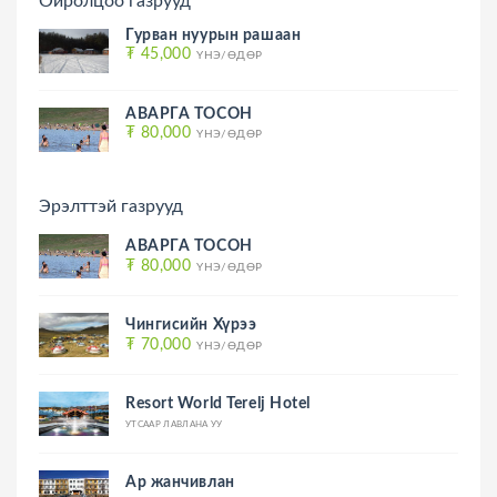
Ойролцоо газрууд
Гурван нуурын рашаан
₮ 45,000
ҮНЭ/ӨДӨР
АВАРГА ТОСОН
₮ 80,000
ҮНЭ/ӨДӨР
Эрэлттэй газрууд
АВАРГА ТОСОН
₮ 80,000
ҮНЭ/ӨДӨР
Чингисийн Хүрээ
₮ 70,000
ҮНЭ/ӨДӨР
Resort World Terelj Hotel
УТСААР ЛАВЛАНА УУ
Ар жанчивлан