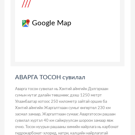
Google Map
АВАРГА ТОСОН сувилал
Аварга тосон сувилал нь Хэнтий аймгийн Дэлгэрхаан
сумын нутаг далайн төвшнөөс дээш 1250 метрт
Улаанбаатар хотоос 250 километр зайтай орших ба
Хэнтий аймгийн Жаргалтхаан сумыг өнгөртөл 230 км
засмал замаар, Жаргалтхаан сумаас Аваргатосон рашаан
сувилал хүртэл 40 км сайжруулсан шороон замаар явж
очно. Тосон нуурын рашааны химийн найрлага нь карбонат
гидрокарбонат-хлорид, натри, калцийн найрлагатай