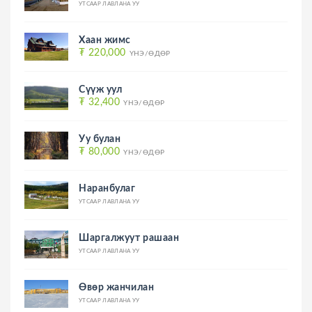
УТСААР ЛАВЛАНА УУ
Хаан жимс
₮ 220,000
ҮНЭ/ӨДӨР
Сүүж уул
₮ 32,400
ҮНЭ/ӨДӨР
Уу булан
₮ 80,000
ҮНЭ/ӨДӨР
Наранбулаг
УТСААР ЛАВЛАНА УУ
Шаргалжуут рашаан
УТСААР ЛАВЛАНА УУ
Өвөр жанчилан
УТСААР ЛАВЛАНА УУ