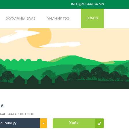
INFO@ZUGAALGA.MN
ЖУУЛЧНЫ БААЗ
ҮЙЛЧИЛГЭЭ
НЭМЭХ
ай
ААНБААТАР ХОТООС
Сонгоно уу
Хайх