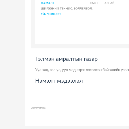
НЭМЭЛТ
САГСНЫ ТАЛБАЙ,
ШИРЭЭНИЙ ТЕННИС, ВОЛЛЕЙБОЛ,
ҮЙЛЧИЛГЭЭ:
Тэлмэн амралтын газар
Уул хад, гол ус, уул мод зэрэг хосолсон байгалийн үзэ
Нэмэлт мэдээлэл
Сурталчилгаа