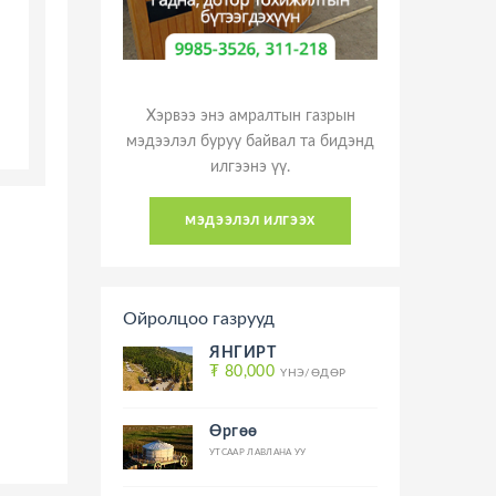
Хэрвээ энэ амралтын газрын
мэдээлэл буруу байвал та бидэнд
илгээнэ үү.
мэдээлэл илгээх
Ойролцоо газрууд
ЯНГИРТ
₮ 80,000
ҮНЭ/ӨДӨР
Өргөө
УТСААР ЛАВЛАНА УУ