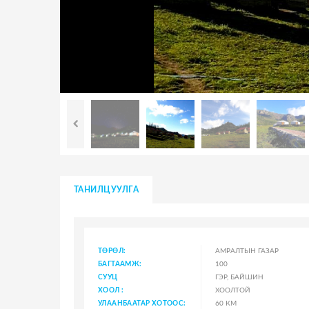
ТАНИЛЦУУЛГА
ТӨРӨЛ:
АМРАЛТЫН ГАЗАР
БАГТААМЖ:
100
СУУЦ
ГЭР, БАЙШИН
ХООЛ :
ХООЛТОЙ
УЛААНБААТАР ХОТООС:
60 КМ