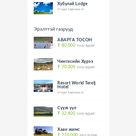
Хубулай Lodge
УТСААР ЛАВЛАНА УУ
Эрэлттэй газрууд
АВАРГА ТОСОН
₮ 80,000
ҮНЭ/ӨДӨР
Чингисийн Хүрээ
₮ 70,000
ҮНЭ/ӨДӨР
Resort World Terelj
Hotel
УТСААР ЛАВЛАНА УУ
Сүүж уул
₮ 32,400
ҮНЭ/ӨДӨР
Хаан жимс
₮ 220,000
ҮНЭ/ӨДӨР