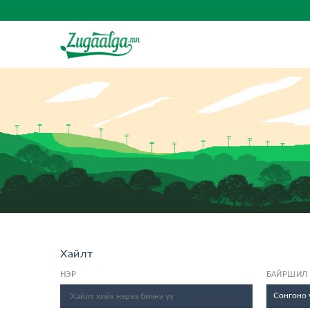
Хайлт
НЭР
БАЙРШИЛ
Сонгоно 