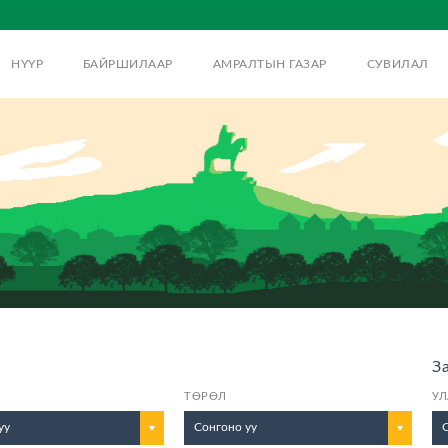
НҮҮР
БАЙРШИЛААР
АМРАЛТЫН ГАЗАР
СУВИЛАЛ
З
ТӨРӨЛ
УЛ
уу
Сонгоно уу