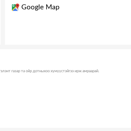
Google Map
сгэлэнт газар та ойр дотныхоо хүмүүстэйгээ ирж амраарай.