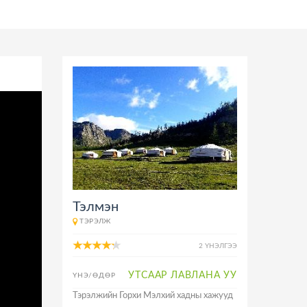
Тэлмэн
ТЭРЭЛЖ
2 ҮНЭЛГЭЭ
УТСААР ЛАВЛАНА УУ
ҮНЭ/ӨДӨР
Тэрэлжийн Горхи Мэлхий хадны хажууд