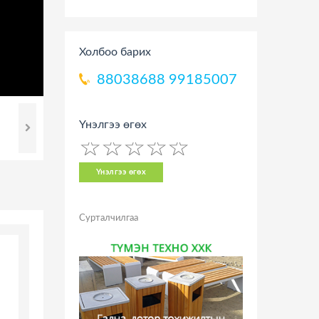
Холбоо барих
88038688
99185007
Үнэлгээ өгөх
☆
★
☆
★
☆
★
☆
★
☆
★
Үнэлгээ өгөх
Сурталчилгаа