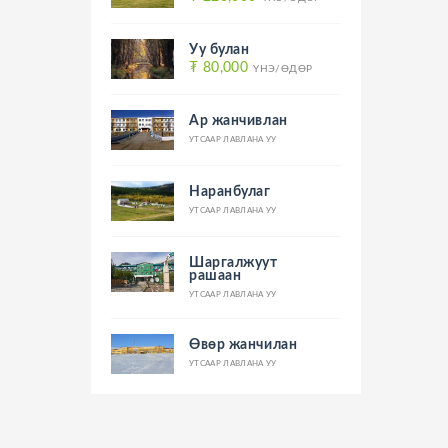
Уу булан
₮ 80,000
ҮНЭ/ӨДӨР
Ар жанчивлан
УТСААР ЛАВЛАНА УУ
Наранбулаг
УТСААР ЛАВЛАНА УУ
Шаргалжуут
рашаан
УТСААР ЛАВЛАНА УУ
Өвөр жанчилан
УТСААР ЛАВЛАНА УУ