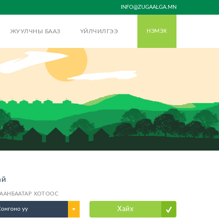
INFO@ZUGAALGA.MN
ЖУУЛЧНЫ БААЗ
ҮЙЛЧИЛГЭЭ
НЭМЭХ
ай
ААНБААТАР ХОТООС
Сонгоно уу
Хайх