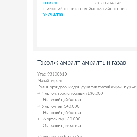
НЭМЭЛТ
САГСНЫ ТАЛБАЙ,
ШИРЭЭНИЙ ТЕННИС, ВОЛЛЕЙБОЛ,ТАЛБАЙН ТЕННИС,
ҮЙЛЧИЛГЭЭ:
Тэрэлж амралт амралтын газар
Утас 93100810
Манай амралт
Голын эрэг дээр .модон дунд тав тухтай амрахыг урьж
✳️ 4 ортой, тоосгон байшин 130,000
Өглөөний цай багтсан
✳️ 5 ортой гэр 140,000
Өглөөний цай багтсан
+ 6 ортой гэр 160.000
Өглөөний цай багтсан
Өглөөний цай багтаагYй