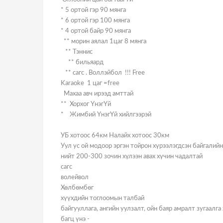
* 5 ортой гэр 90 мянга
* 6 ортой гэр 100 мянга
* 4 ортой байр 90 мянга
** морин аялал 1цаг 8 мянга
** Тэннис
** бильяард
** сагс . Воллэйбол !!! Free
Karaoke 1 цаг =free
Махаа авч ирээд амттай
** Хорхог YнэгYй
* Жимбий YнэгYй хийлгээрэй
УБ хотоос 64км Налайх хотоос 30км
Уул ус ой модоор эргэн тойрон хүрээлэгдсэн байгалий
нийт 200-300 зочин хүлээн авах хүчин чадалтай
сагс
волейвол
Хөлбөмбөг
хүүхдийн тоглоомын талбай
байгууллага, ангийн уулзалт, ойн баяр амралт зугаалга
багц үнэ -