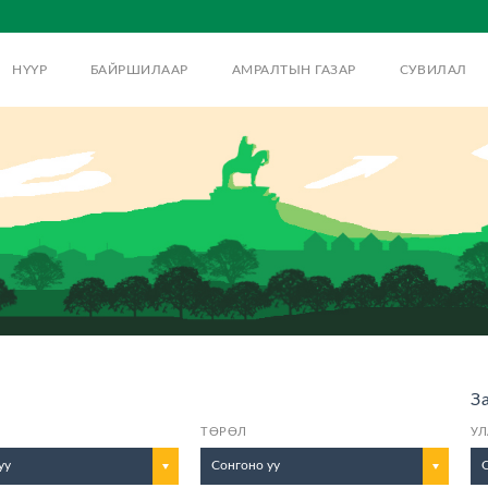
НҮҮР
БАЙРШИЛААР
АМРАЛТЫН ГАЗАР
СУВИЛАЛ
З
ТӨРӨЛ
УЛ
уу
Сонгоно уу