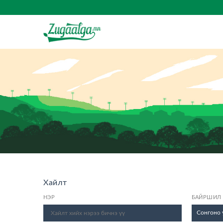
Хайлт
НЭР
БАЙРШИЛ
Сонгоно 