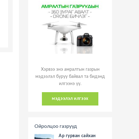
Хэрвээ энэ амралтын газрын
мэдээлэл буруу байвал та бидэнд
илгээнэ үү.
мэдээлэл илгээх
Ойролцоо газрууд
Ар гурван сайхан