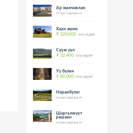
Ар жанчивлан
УТСААР ЛАВЛАНА УУ
Хаан жимс
₮ 220,000
ҮНЭ/ӨДӨР
Сүүж уул
₮ 32,400
ҮНЭ/ӨДӨР
Уу булан
₮ 80,000
ҮНЭ/ӨДӨР
Наранбулаг
УТСААР ЛАВЛАНА УУ
Шаргалжуут
рашаан
УТСААР ЛАВЛАНА УУ