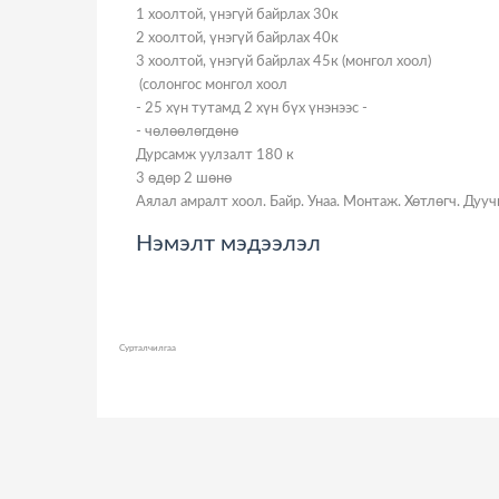
1 хоолтой, үнэгүй байрлах 30к
2 хоолтой, үнэгүй байрлах 40к
3 хоолтой, үнэгүй байрлах 45к (монгол хоол)
(солонгос монгол хоол
- 25 хүн тутамд 2 хүн бүх үнэнээс -
- чөлөөлөгдөнө
Дурсамж уулзалт 180 к
3 өдөр 2 шөнө
Аялал амралт хоол. Байр. Унаа. Монтаж. Хөтлөгч. Дуучи
Нэмэлт мэдээлэл
Сурталчилгаа