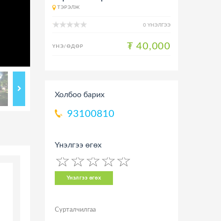
ТЭРЭЛЖ
0 ҮНЭЛГЭЭ
₮ 40,000
ҮНЭ/ӨДӨР
Холбоо барих
93100810
Үнэлгээ өгөх
☆
★
☆
★
☆
★
☆
★
☆
★
Үнэлгээ өгөх
Сурталчилгаа