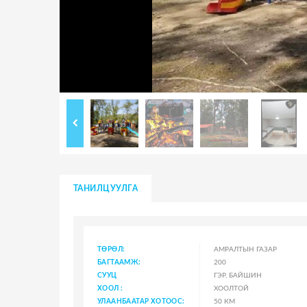
ТАНИЛЦУУЛГА
ТӨРӨЛ:
АМРАЛТЫН ГАЗАР
БАГТААМЖ:
200
СУУЦ
ГЭР, БАЙШИН
ХООЛ :
ХООЛТОЙ
УЛААНБААТАР ХОТООС:
50 КМ