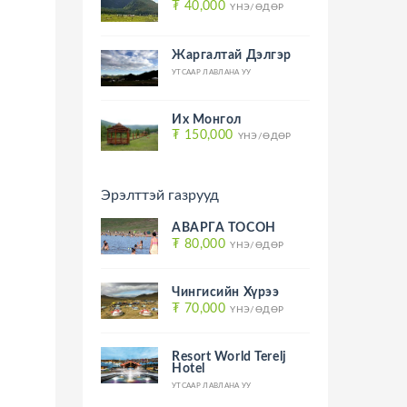
₮ 40,000
ҮНЭ/ӨДӨР
Жаргалтай Дэлгэр
УТСААР ЛАВЛАНА УУ
Их Монгол
₮ 150,000
ҮНЭ/ӨДӨР
Эрэлттэй газрууд
АВАРГА ТОСОН
₮ 80,000
ҮНЭ/ӨДӨР
Чингисийн Хүрээ
₮ 70,000
ҮНЭ/ӨДӨР
Resort World Terelj
Hotel
УТСААР ЛАВЛАНА УУ