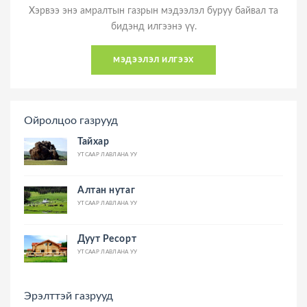
Хэрвээ энэ амралтын газрын мэдээлэл буруу байвал та
бидэнд илгээнэ үү.
мэдээлэл илгээх
Ойролцоо газрууд
Тайхар
УТСААР ЛАВЛАНА УУ
Алтан нутаг
УТСААР ЛАВЛАНА УУ
Дуут Ресорт
УТСААР ЛАВЛАНА УУ
Эрэлттэй газрууд