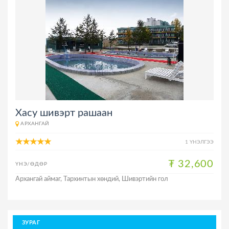
Хасу шивэрт рашаан
АРХАНГАЙ
1 ҮНЭЛГЭЭ
₮ 32,600
ҮНЭ/ӨДӨР
Архангай аймаг, Тархинтын хөндий, Шивэртийн гол
ЗУРАГ