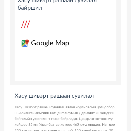
Хасу шивэрт рашаан сувилал
байршил
Google Map
Хасу шивэрт рашаан сувилал
Хасу-Шивэрт рашаан сувилал, аялал жуулчлалын цогцолбор
нь Архангай аймгийн Батцэнгэл сумын Дарьхинтын хөндийн
байгалийн үзэсгэлэнт газар байрладаг. Цэцэрлэг хотоос зүүн
хойшоо 35 км, Улаанбаатар хотоос 465 км-д оршдог. Нэг дор
250 хүн хүлээн авах хүчин чадалтай, 150 хүний ресторан, 50