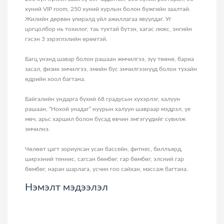
хүний VIP room, 250 хүний хурлын болон бүжгийн заалтай.
Жилийн дөрвөн улиралд үйл ажиллагаа явуулдаг. Уг
цогцолбор нь тохилог, таь тухтай бүтэн, хагас люкс, энгийн
гэсэн 3 зэрэглэлийн өрөөтэй.
Багц үнэнд шавар болон рашаан жмчилгээ, зүү төөнө, бариа
засал, физик эмчилгээ, эмийн бус эмчилгээнүүд болон тухайн
өдрийн хоол багтана.
Байгалийн ундарга бүхий 68 градусын хүхэрлэг, халуун
рашаан, “Нохой унадаг” нуурын халуун шавраар мэдрэл, үе
мөч, арьс харшил болон бусад өвчин эмгэгүүдийг сувилж
эмчилнэ.
Чөлөөт цагт зориулсан усан бассейн, фитнес, биллъярд,
ширээний теннис, сагсан бөмбөг, гар бөмбөг, элсний гар
бөмбөг, наран шарлага, үсчин гоо сайхан, массаж багтана.
Нэмэлт мэдээлэл