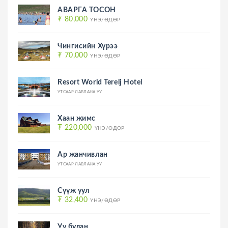
АВАРГА ТОСОН
₮ 80,000
ҮНЭ/ӨДӨР
Чингисийн Хүрээ
₮ 70,000
ҮНЭ/ӨДӨР
Resort World Terelj Hotel
УТСААР ЛАВЛАНА УУ
Хаан жимс
₮ 220,000
ҮНЭ/ӨДӨР
Ар жанчивлан
УТСААР ЛАВЛАНА УУ
Сүүж уул
₮ 32,400
ҮНЭ/ӨДӨР
Уу булан