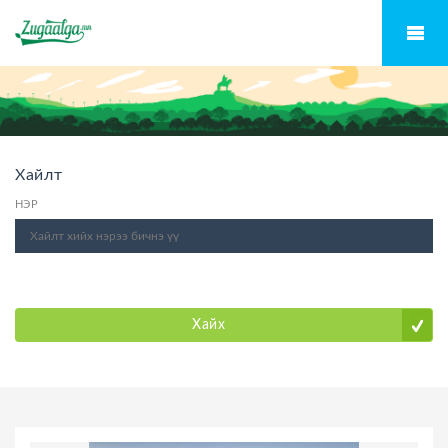
Хайлт
НЭР
Хайх