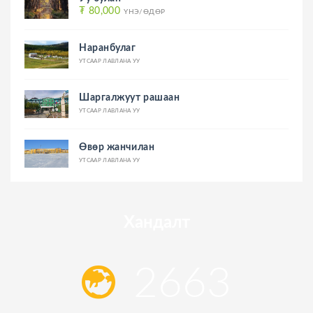
₮ 80,000
ҮНЭ/ӨДӨР
Наранбулаг
УТСААР ЛАВЛАНА УУ
Шаргалжуут рашаан
УТСААР ЛАВЛАНА УУ
Өвөр жанчилан
УТСААР ЛАВЛАНА УУ
Хандалт
2663