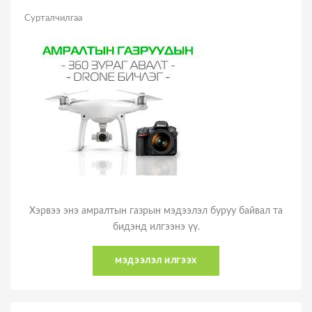
Сурталчилгаа
Хэрвээ энэ амралтын газрын мэдээлэл буруу байвал та
бидэнд илгээнэ үү.
мэдээлэл илгээх