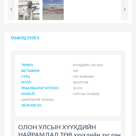
ТАНИЛЦУУЛГА
ТӨРӨЛ:
ХҮҮХДИЙН ЗУСЛАН
БАГТААМЖ:
300
СУУЦ
ГЭР, БАЙШИН
ХООЛ :
ХООЛТОЙ
УЛААНБААТАР ХОТООС:
30 КМ
НЭМЭЛТ
САГСНЫ ТАЛБАЙ,
ШИРЭЭНИЙ ТЕННИС,
ҮЙЛЧИЛГЭЭ:
ОЛОН УЛСЫН ХҮҮХДИЙН
НАЙРАМДАЛ ТӨВ хүүхдийн зуслан