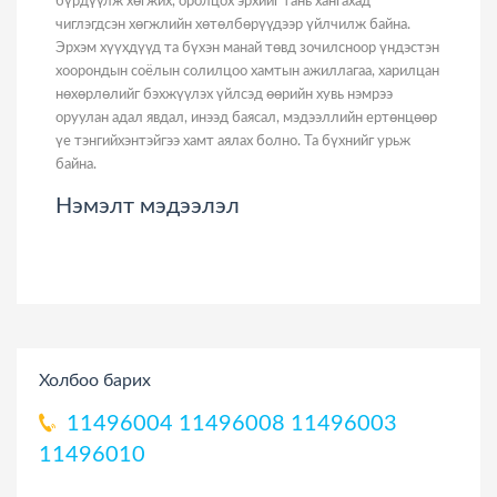
бүрдүүлж хөгжих, оролцох эрхийг тань хангахад
чиглэгдсэн хөгжлийн хөтөлбөрүүдээр үйлчилж байна.
Эрхэм хүүхдүүд та бүхэн манай төвд зочилсноор үндэстэн
хоорондын соёлын солилцоо хамтын ажиллагаа, харилцан
нөхөрлөлийг бэхжүүлэх үйлсэд өөрийн хувь нэмрээ
оруулан адал явдал, инээд баясал, мэдээллийн ертөнцөөр
үе тэнгийхэнтэйгээ хамт аялах болно. Та бүхнийг урьж
байна.
Нэмэлт мэдээлэл
Холбоо барих
11496004
11496008
11496003
11496010