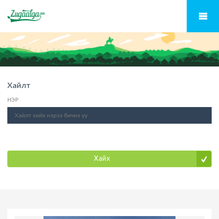
Хайлт
НЭР
Хайх