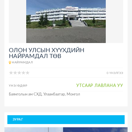
ОЛОН УЛСЫН ХҮҮХДИЙН
НАЙРАМДАЛ ТӨВ
НАЙРАМДАЛ
0 ҮНЭЛГЭЭ
УТСААР ЛАВЛАНА УУ
ҮНЭ/ӨДӨР
Баянголын ам СХД, Улаанбаатар, Монгол
ЗУРАГ