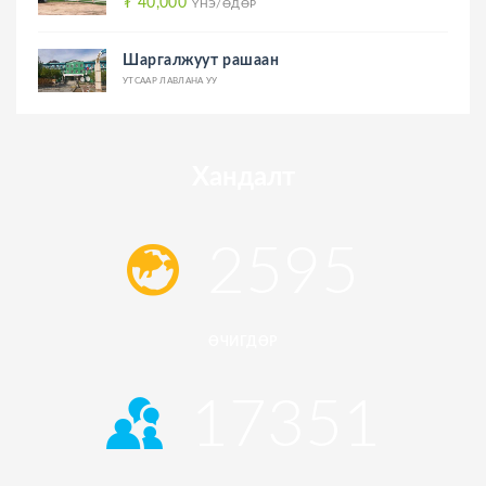
₮ 40,000
ҮНЭ/ӨДӨР
Шаргалжуут рашаан
УТСААР ЛАВЛАНА УУ
Хандалт
2595
ӨЧИГДӨР
17351