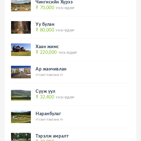
Чингисийн Хүрээ
₮ 70,000
ҮНЭ/ӨДӨР
Уу булан
₮ 80,000
ҮНЭ/ӨДӨР
Хаан жимс
₮ 220,000
ҮНЭ/ӨДӨР
Ар жанчивлан
УТСААР ЛАВЛАНА УУ
Сүүж уул
₮ 32,400
ҮНЭ/ӨДӨР
Наранбулаг
УТСААР ЛАВЛАНА УУ
Тэрэлж амралт