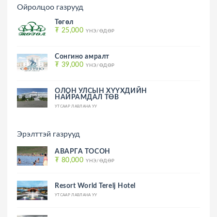
Ойролцоо газрууд
Төгөл
₮ 25,000
ҮНЭ/ӨДӨР
Сонгино амралт
₮ 39,000
ҮНЭ/ӨДӨР
ОЛОН УЛСЫН ХҮҮХДИЙН
НАЙРАМДАЛ ТӨВ
УТСААР ЛАВЛАНА УУ
Эрэлттэй газрууд
АВАРГА ТОСОН
₮ 80,000
ҮНЭ/ӨДӨР
Resort World Terelj Hotel
УТСААР ЛАВЛАНА УУ