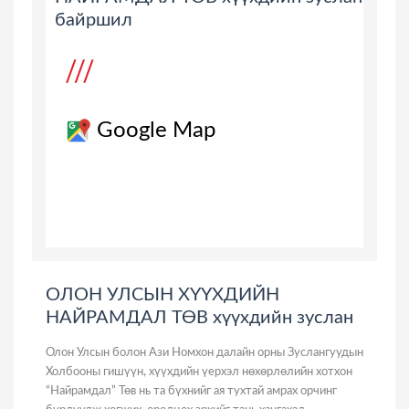
байршил
Google Map
ОЛОН УЛСЫН ХҮҮХДИЙН
НАЙРАМДАЛ ТӨВ хүүхдийн зуслан
Олон Улсын болон Ази Номхон далайн орны Зуслангуудын
Холбооны гишүүн, хүүхдийн үерхэл нөхөрлөлийн хотхон
“Найрамдал” Төв нь та бүхнийг ая тухтай амрах орчинг