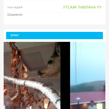
УТСААР ЛАВЛАНА УУ
ҮНЭ/ӨДӨР
Шадивлан
ЗУРАГ