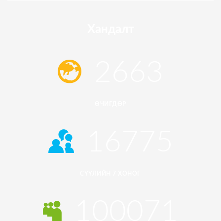
Хандалт
2663
ӨЧИГДӨР
16775
СҮҮЛИЙН 7 ХОНОГ
100071