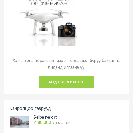
Хэрвээ энэ амралтын газрын мэдээлэл буруу байвал та
бидэнд илгээнэ үү.
мэдээлэл илгээх
Ойролцоо газрууд
Selbe resort
₮ 80,000
ҮНЭ/ӨДӨР