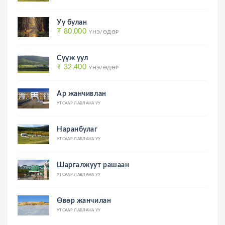
Уу булан
₮ 80,000
ҮНЭ/ӨДӨР
Сүүж уул
₮ 32,400
ҮНЭ/ӨДӨР
Ар жанчивлан
УТСААР ЛАВЛАНА УУ
Наранбулаг
УТСААР ЛАВЛАНА УУ
Шаргалжуут рашаан
УТСААР ЛАВЛАНА УУ
Өвөр жанчилан
УТСААР ЛАВЛАНА УУ