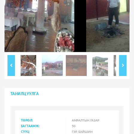
ТАНИЛЦУУЛГА
ТӨРӨЛ:
АМРАЛТЫН ГАЗАР
БАГТААМЖ:
50
СУУЦ
ГЭР, БАЙШИН