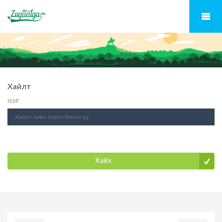
Хайлт
НЭР
Хайх