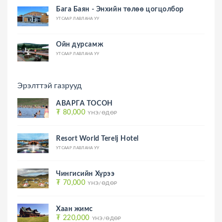
Бага Баян - Энхийн төлөө цогцолбор
УТСААР ЛАВЛАНА УУ
Ойн дурсамж
УТСААР ЛАВЛАНА УУ
Эрэлттэй газрууд
АВАРГА ТОСОН
₮ 80,000
ҮНЭ/ӨДӨР
Resort World Terelj Hotel
УТСААР ЛАВЛАНА УУ
Чингисийн Хүрээ
₮ 70,000
ҮНЭ/ӨДӨР
Хаан жимс
₮ 220,000
ҮНЭ/ӨДӨР