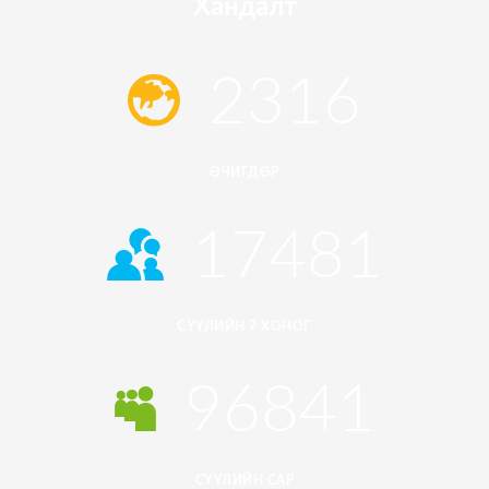
Хандалт
2316
ӨЧИГДӨР
17481
СҮҮЛИЙН 7 ХОНОГ
96841
СҮҮЛИЙН САР