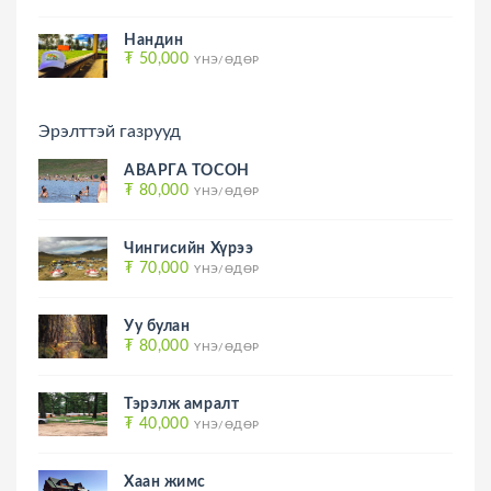
Нандин
₮ 50,000
ҮНЭ/ӨДӨР
Эрэлттэй газрууд
АВАРГА ТОСОН
₮ 80,000
ҮНЭ/ӨДӨР
Чингисийн Хүрээ
₮ 70,000
ҮНЭ/ӨДӨР
Уу булан
₮ 80,000
ҮНЭ/ӨДӨР
Тэрэлж амралт
₮ 40,000
ҮНЭ/ӨДӨР
Хаан жимс