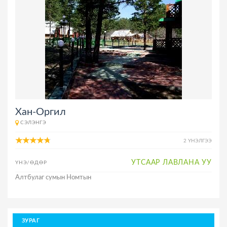
Хан-Оргил
СЭЛЭНГЭ
2 ҮНЭЛГЭЭ
УТСААР ЛАВЛАНА УУ
ҮНЭ/ӨДӨР
Алтбулаг сумын Номтын
ЗУРАГ