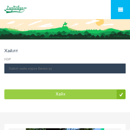
Хайлт
НЭР
Хайх