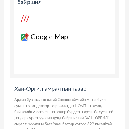
байршил
Google Map
Хан-Оргил амралтын газар
Ардын Хувьсгалын өлгий Сэлэнгэ аймгийн Алтанбулаг
сумын нутаг дэвсгэрт харъяалагдах НОМТ-ын аманд
байгалийн vзэсгэлэн төгөлдөр бvрдсэн нарсан ба хусан ой
, өндөр сvрлэг уулсын дунд байршилтай “ХАН-ОРГИЛ”
амралт-жуулчны бааз Улаанбаатар хотоос 329 км зайтай