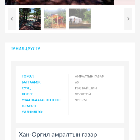
ТАНИЛЦУУЛГА
ТӨРӨЛ:
АМРАЛТЫН ГАЗАР
БАГТААМЖ:
60
СУУЦ
ГЭР, БАЙШИН
ХООЛ :
ХООЛТОЙ
УЛААНБААТАР ХОТООС:
329 КМ
НЭМЭЛТ
ҮЙЛЧИЛГЭЭ:
Хан-Оргил амралтын газар