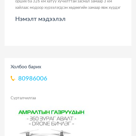
орших ба 326 км хатуу хучилттай засмал замаар 3 км
хайлаас модоор хүрээлэгдсэн хөдөөгийн замаар явж хүрдэг
Нэмэлт мэдээлэл
Холбоо барих
80986006
Сурталчилгаа