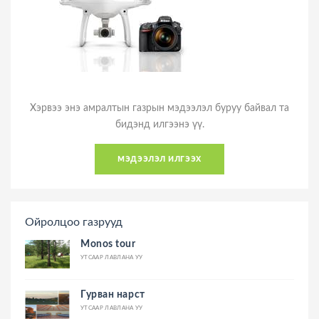
Хэрвээ энэ амралтын газрын мэдээлэл буруу байвал та
бидэнд илгээнэ үү.
мэдээлэл илгээх
Ойролцоо газрууд
Monos tour
УТСААР ЛАВЛАНА УУ
Гурван нарст
УТСААР ЛАВЛАНА УУ