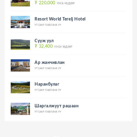
₮ 220,000
ҮНЭ/ӨДӨР
Resort World Terelj Hotel
УТСААР ЛАВЛАНА УУ
Сүүж уул
₮ 32,400
ҮНЭ/ӨДӨР
Ар жанчивлан
УТСААР ЛАВЛАНА УУ
Наранбулаг
УТСААР ЛАВЛАНА УУ
Шаргалжуут рашаан
УТСААР ЛАВЛАНА УУ