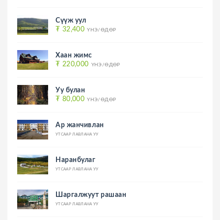
Сүүж уул
₮ 32,400
ҮНЭ/ӨДӨР
Хаан жимс
₮ 220,000
ҮНЭ/ӨДӨР
Уу булан
₮ 80,000
ҮНЭ/ӨДӨР
Ар жанчивлан
УТСААР ЛАВЛАНА УУ
Наранбулаг
УТСААР ЛАВЛАНА УУ
Шаргалжуут рашаан
УТСААР ЛАВЛАНА УУ