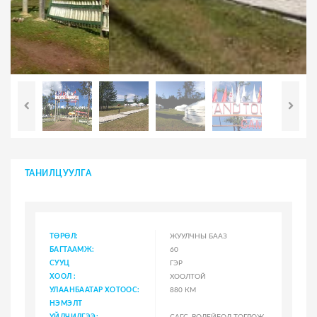
ТАНИЛЦУУЛГА
ТӨРӨЛ:
ЖУУЛЧНЫ БААЗ
БАГТААМЖ:
60
СУУЦ
ГЭР
ХООЛ :
ХООЛТОЙ
УЛААНБААТАР ХОТООС:
880 КМ
НЭМЭЛТ