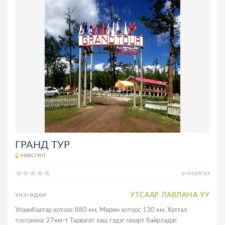
ГРАНД ТУР
ХӨВСГӨЛ
0 ҮНЭЛГЭЭ
УТСААР ЛАВЛАНА УУ
ҮНЭ/ӨДӨР
Улаанбаатар хотоос 880 км, Мөрөн хотоос 130 км, Хатгал
тосгоноос 27км-т Тарвагат хаш гэдэг газарт байрладаг.