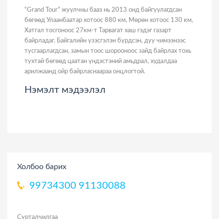
“Grand Tour” жуулчны бааз нь 2013 онд байгуулагдсан
бөгөөд Улаанбаатар хотоос 880 км, Мөрөн хотоос 130 км,
Хатгал тосгоноос 27км-т Тарвагат хаш гэдэг газарт
байрладаг. Байгалийн үзэсгэлэн бүрдсэн, дуу чимээнээс
тусгаарлагдсан, замын тоос шорооноос зайд байрлах тохь
тухтай бөгөөд цаатан үндэстэний амьдрал, худалдаа
арилжаанд ойр байрласнаараа онцлогтой.
Нэмэлт мэдээлэл
Холбоо барих
99734300
91130088
Сурталчилгаа