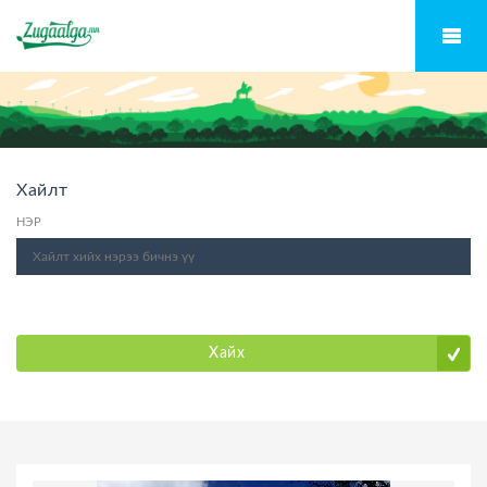
Хайлт
НЭР
Хайх