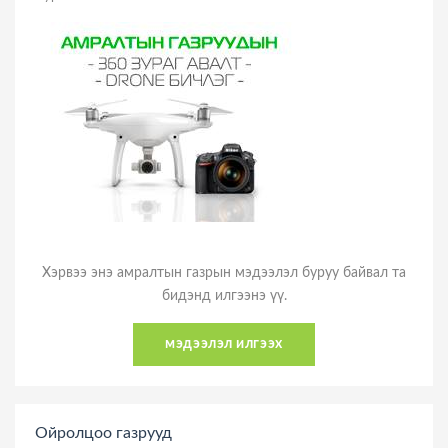
Хэрвээ энэ амралтын газрын мэдээлэл буруу байвал та
бидэнд илгээнэ үү.
мэдээлэл илгээх
Ойролцоо газрууд