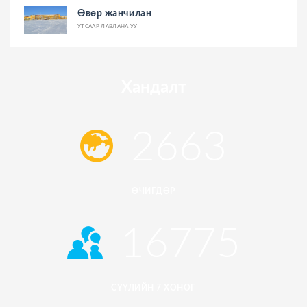
Өвөр жанчилан
УТСААР ЛАВЛАНА УУ
Хандалт
2663
ӨЧИГДӨР
16775
СҮҮЛИЙН 7 ХОНОГ