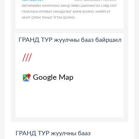
ҮЙЛЧИЛГЭЭ:
САГС, ВОЛЕЙБОЛ ТОГЛОЖ,
ХӨГЖМИЙН НАМУУХАН АЯНД ПИВО ШИМЭНГЭЭ СУВД МЭТ
ГЯЛАЛЗАХ НУУРЫН МАНДАЛЫГ ХАРЖ БОЛНО. НАЙРСАГ
ХАМТ ОЛОН ТАНЫГ УГТАХ БОЛНО.
ГРАНД ТУР жуулчны бааз байршил
Google Map
ГРАНД ТУР жуулчны бааз