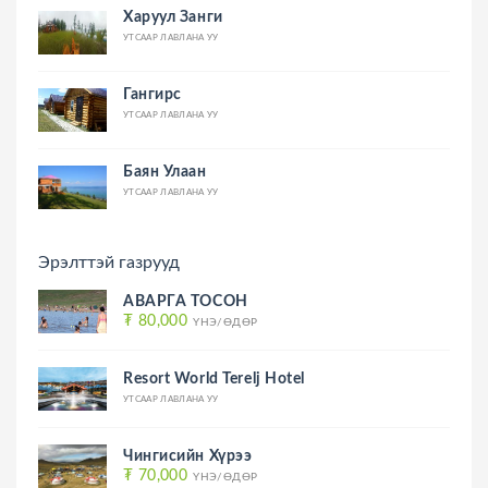
Харуул Занги
УТСААР ЛАВЛАНА УУ
Гангирс
УТСААР ЛАВЛАНА УУ
Баян Улаан
УТСААР ЛАВЛАНА УУ
Эрэлттэй газрууд
АВАРГА ТОСОН
₮ 80,000
ҮНЭ/ӨДӨР
Resort World Terelj Hotel
УТСААР ЛАВЛАНА УУ
Чингисийн Хүрээ
₮ 70,000
ҮНЭ/ӨДӨР