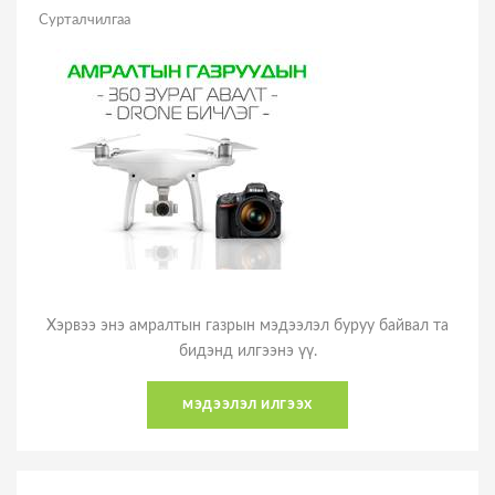
Сурталчилгаа
Хэрвээ энэ амралтын газрын мэдээлэл буруу байвал та
бидэнд илгээнэ үү.
мэдээлэл илгээх