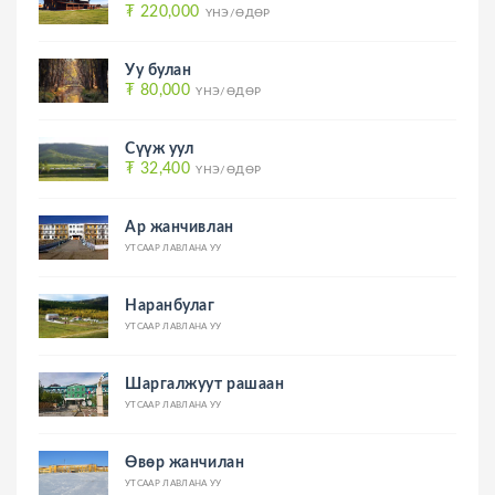
₮ 220,000
ҮНЭ/ӨДӨР
Уу булан
₮ 80,000
ҮНЭ/ӨДӨР
Сүүж уул
₮ 32,400
ҮНЭ/ӨДӨР
Ар жанчивлан
УТСААР ЛАВЛАНА УУ
Наранбулаг
УТСААР ЛАВЛАНА УУ
Шаргалжуут рашаан
УТСААР ЛАВЛАНА УУ
Өвөр жанчилан
УТСААР ЛАВЛАНА УУ