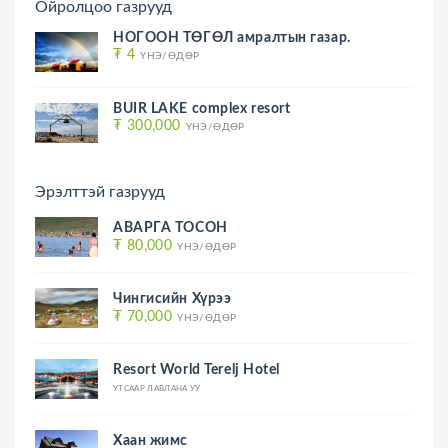
Ойролцоо газрууд
НОГООН ТӨГӨЛ амралтын газар.
₮ 4
ҮНЭ/ӨДӨР
BUIR LAKE complex resort
₮ 300,000
ҮНЭ/ӨДӨР
Эрэлттэй газрууд
АВАРГА ТОСОН
₮ 80,000
ҮНЭ/ӨДӨР
Чингисийн Хүрээ
₮ 70,000
ҮНЭ/ӨДӨР
Resort World Terelj Hotel
УТСААР ЛАВЛАНА УУ
Хаан жимс