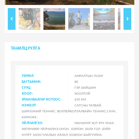
ТАНИЛЦУУЛГА
ТӨРӨЛ:
АМРАЛТЫН ГАЗАР
БАГТААМЖ:
80
СУУЦ
ГЭР, БАЙШИН
ХООЛ :
ХООЛТОЙ
УЛААНБААТАР ХОТООС:
650 КМ
НЭМЭЛТ
САГСНЫ ТАЛБАЙ,
ШИРЭЭНИЙ ТЕННИС, ВОЛЛЕЙБОЛ,ТАЛБАЙН ТЕННИС,САУН,
КАРАОКЕ,
ҮЙЛЧИЛГЭЭ:
МАНЖУУР ХОТ РУУ УНАА
ХӨТӨЧӨӨР ҮЙЛЧИЛНЭ.ОНОН ..ХЭРЛЭН ,ХАЛХ ГОЛ ..БУЙР
НУУРТ ЗАГАСЧЛАЛЫН АЯЛАЛ ЗОХИОН БАЙГУУЛНА.