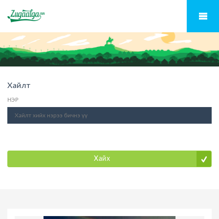
Хайлт
НЭР
Хайх