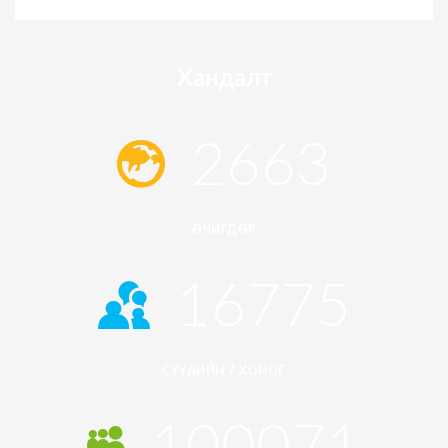
Хандалт
2663
ӨЧИГДӨР
16775
СҮҮЛИЙН 7 ХОНОГ