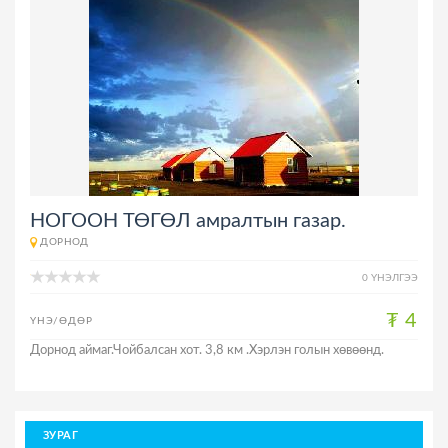
НОГООН ТӨГӨЛ амралтын газар.
ДОРНОД
0 ҮНЭЛГЭЭ
₮ 4
ҮНЭ/ӨДӨР
Дорнод аймаг.Чойбалсан хот. 3,8 км .Хэрлэн голын хөвөөнд.
ЗУРАГ