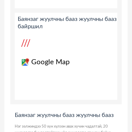
Баянзаг жуулчны бааз жуулчны бааз
байршил
Google Map
Баянзаг жуулчны бааз жуулчны бааз
Нэг ээлжиндээ 50 хүн хүлээн авах хүчин чадалтай, 20