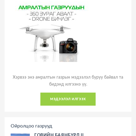
Хэрвээ энэ амралтын газрын мэдээлэл буруу байвал та
бидэнд илгээнэ үү.
мэдээлэл илгээх
Ойролцоо газрууд
ГОВИЙН БАЯНБҮРД II