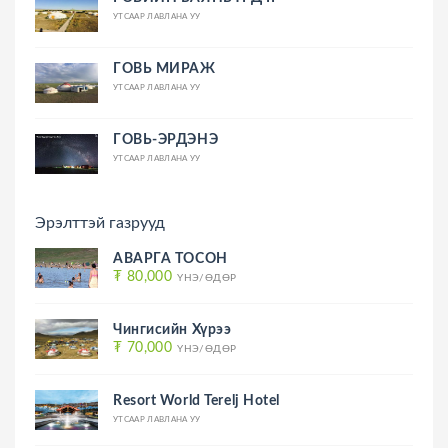
УТСААР ЛАВЛАНА УУ
ГОВЬ МИРАЖ
УТСААР ЛАВЛАНА УУ
ГОВЬ-ЭРДЭНЭ
УТСААР ЛАВЛАНА УУ
Эрэлттэй газрууд
АВАРГА ТОСОН
₮ 80,000
ҮНЭ/ӨДӨР
Чингисийн Хүрээ
₮ 70,000
ҮНЭ/ӨДӨР
Resort World Terelj Hotel
УТСААР ЛАВЛАНА УУ