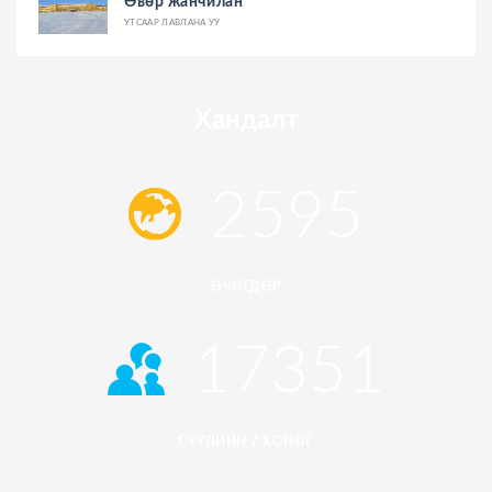
Өвөр жанчилан
УТСААР ЛАВЛАНА УУ
Хандалт
2595
ӨЧИГДӨР
17351
СҮҮЛИЙН 7 ХОНОГ