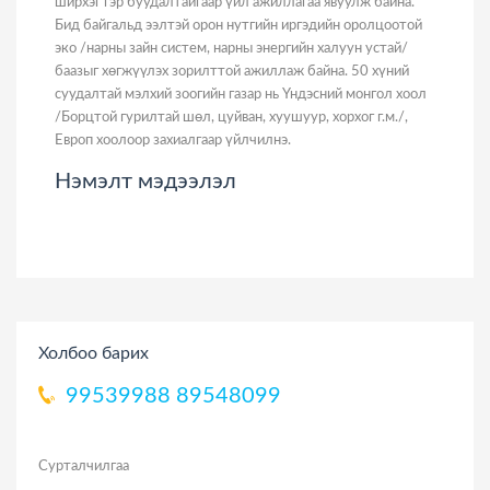
ширхэг гэр буудалтайгаар үйл ажиллагаа явуулж байна.
Бид байгальд ээлтэй орон нутгийн иргэдийн оролцоотой
эко /нарны зайн систем, нарны энергийн халуун устай/
баазыг хөгжүүлэх зорилттой ажиллаж байна. 50 хүний
суудалтай мэлхий зоогийн газар нь Үндэсний монгол хоол
/Борцтой гурилтай шөл, цуйван, хуушуур, хорхог г.м./,
Европ хоолоор захиалгаар үйлчилнэ.
Нэмэлт мэдээлэл
Холбоо барих
99539988
89548099
Сурталчилгаа