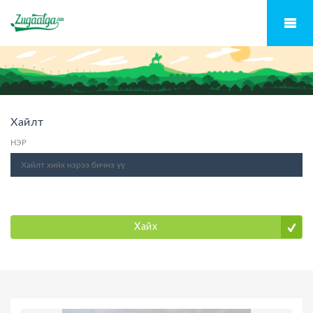
Хайлт
НЭР
Хайх