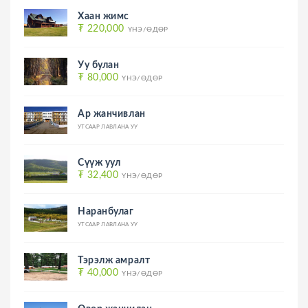
Хаан жимс
₮ 220,000
ҮНЭ/ӨДӨР
Уу булан
₮ 80,000
ҮНЭ/ӨДӨР
Ар жанчивлан
УТСААР ЛАВЛАНА УУ
Сүүж уул
₮ 32,400
ҮНЭ/ӨДӨР
Наранбулаг
УТСААР ЛАВЛАНА УУ
Тэрэлж амралт
₮ 40,000
ҮНЭ/ӨДӨР