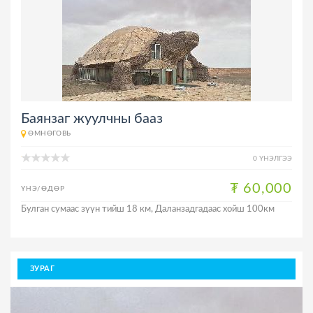
Баянзаг жуулчны бааз
ӨМНӨГОВЬ
0 ҮНЭЛГЭЭ
₮ 60,000
ҮНЭ/ӨДӨР
Булган сумаас зүүн тийш 18 км, Даланзадгадаас хойш 100км
ЗУРАГ