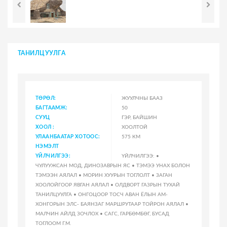
ТАНИЛЦУУЛГА
ТӨРӨЛ:
ЖУУЛЧНЫ БААЗ
БАГТААМЖ:
50
СУУЦ
ГЭР, БАЙШИН
ХООЛ :
ХООЛТОЙ
УЛААНБААТАР ХОТООС:
575 КМ
НЭМЭЛТ
ҮЙЛЧИЛГЭЭ:
ҮЙЛЧИЛГЭЭ: •
ЧУЛУУЖСАН МОД, ДИНОЗАВРЫН ЯС • ТЭМЭЭ УНАХ БОЛОН
ТЭМЭЭН АЯЛАЛ • МОРИН ХУУРЫН ТОГЛОЛТ • ЗАГАН
ХООЛОЙГООР ЯВГАН АЯЛАЛ • ОЛДВОРТ ГАЗРЫН ТУХАЙ
ТАНИЛЦУУЛГА • ОНГОЦООР ТОСЧ АВАН ЁЛЫН АМ-
ХОНГОРЫН ЭЛС- БАЯНЗАГ МАРШРУТААР ТОЙРОН АЯЛАЛ •
МАЛЧИН АЙЛД ЗОЧЛОХ • САГС, ГАРБӨМБӨГ, БУСАД
ТОГЛООМ Г.М.