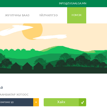
INFO@ZUGAALGA.MN
ЖУУЛЧНЫ БААЗ
ҮЙЛЧИЛГЭЭ
НЭМЭХ
ай
ААНБААТАР ХОТООС
Сонгоно уу
Хайх