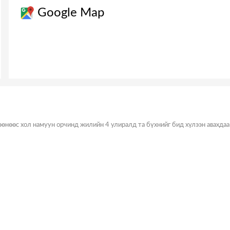
Google Map
өөнөөс хол намуун орчинд жилийн 4 улиралд та бүхнийг бид хүлээн авахдаа