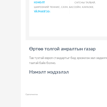
НЭМЭЛТ
САГСНЫ ТАЛБАЙ,
ШИРЭЭНИЙ ТЕННИС, САУН, БАССЕЙН, КАРАОКЕ,
ҮЙЛЧИЛГЭЭ:
Өртөө толгой амралтын газар
Тав тухтай европ стандартыг бид эрхэмлэн хөл хөдөлг
таатай байх болно.
Нэмэлт мэдээлэл
Сурталчилгаа