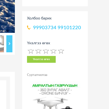
Холбоо барих
99903734
99101220
Үнэлгээ өгөх
☆
★
☆
★
☆
★
☆
★
☆
★
Үнэлгээ өгөх
Сурталчилгаа