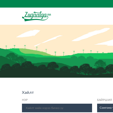
Хайлт
НЭР
БАЙРШИЛ
Сонгоно 