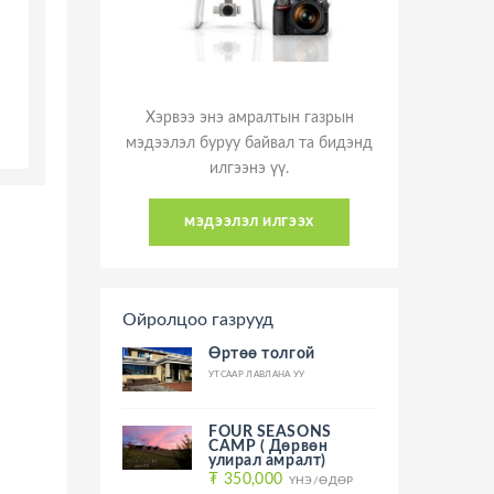
Хэрвээ энэ амралтын газрын
мэдээлэл буруу байвал та бидэнд
илгээнэ үү.
мэдээлэл илгээх
Ойролцоо газрууд
Өртөө толгой
УТСААР ЛАВЛАНА УУ
FOUR SEASONS
CAMP ( Дөрвөн
улирал амралт)
₮ 350,000
ҮНЭ/ӨДӨР