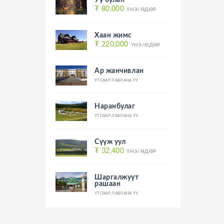
Уу булан
₮ 80,000
ҮНЭ/ӨДӨР
Хаан жимс
₮ 220,000
ҮНЭ/ӨДӨР
Ар жанчивлан
УТСААР ЛАВЛАНА УУ
Наранбулаг
УТСААР ЛАВЛАНА УУ
Сүүж уул
₮ 32,400
ҮНЭ/ӨДӨР
Шаргалжуут
рашаан
УТСААР ЛАВЛАНА УУ