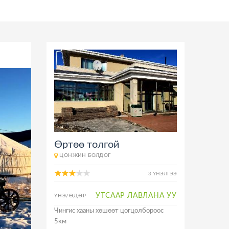
Өртөө толгой
ЦОНЖИН БОЛДОГ
3 ҮНЭЛГЭЭ
УТСААР ЛАВЛАНА УУ
ҮНЭ/ӨДӨР
Чингис хааны хөшөөт цогцолбороос
5км