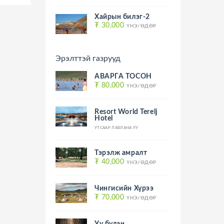
Хайрын билэг-2
₮ 30,000
ҮНЭ/ӨДӨР
Эрэлттэй газрууд
АВАРГА ТОСОН
₮ 80,000
ҮНЭ/ӨДӨР
Resort World Terelj
Hotel
УТСААР ЛАВЛАНА УУ
Тэрэлж амралт
₮ 40,000
ҮНЭ/ӨДӨР
Чингисийн Хүрээ
₮ 70,000
ҮНЭ/ӨДӨР