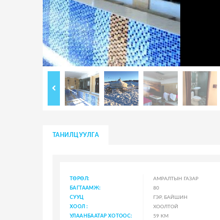
ТАНИЛЦУУЛГА
ТӨРӨЛ:
АМРАЛТЫН ГАЗАР
БАГТААМЖ:
80
СУУЦ
ГЭР, БАЙШИН
ХООЛ :
ХООЛТОЙ
УЛААНБААТАР ХОТООС:
59 КМ