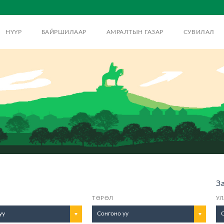
НҮҮР
БАЙРШИЛААР
АМРАЛТЫН ГАЗАР
СУВИЛАЛ
З
ТӨРӨЛ
УЛ
уу
Сонгоно уу