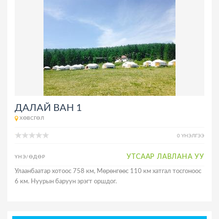
ДАЛАЙ ВАН 1
ХӨВСГӨЛ
0 ҮНЭЛГЭЭ
УТСААР ЛАВЛАНА УУ
ҮНЭ/ӨДӨР
Улаанбаатар хотоос 758 км, Мөрөнгөөс 110 км хатгал тосгоноос
6 км. Нуурын баруун эрэгт оршдог.