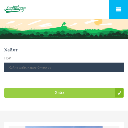
Хайлт
НЭР
Хайх