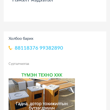
Нэмэлт мэдээлэл
Холбоо барих
88118376
99382890
Сурталчилгаа