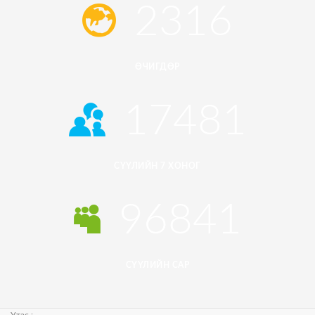
2316
ӨЧИГДӨР
17481
СҮҮЛИЙН 7 ХОНОГ
96841
СҮҮЛИЙН САР