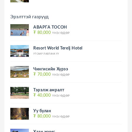
Эрэлттэй газрууд
АВАРГА ТОСОН
₮ 80,000
ҮНЭ/ӨДӨР
Resort World Terelj Hotel
УТСААР ЛАВЛАНА УУ
Чингисийн Хүрээ
₮ 70,000
ҮНЭ/ӨДӨР
Тэрэлж амралт
₮ 40,000
ҮНЭ/ӨДӨР
Уу булан
₮ 80,000
ҮНЭ/ӨДӨР