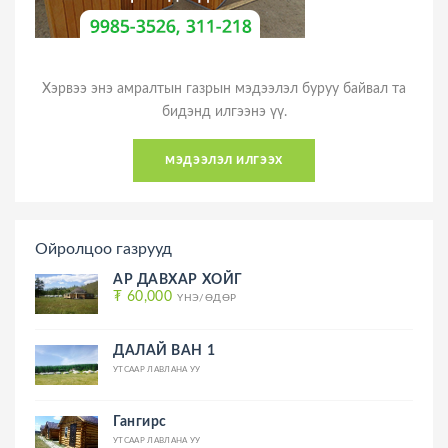
Хэрвээ энэ амралтын газрын мэдээлэл буруу байвал та
бидэнд илгээнэ үү.
мэдээлэл илгээх
Ойролцоо газрууд
АР ДАВХАР ХОЙГ
₮ 60,000
ҮНЭ/ӨДӨР
ДАЛАЙ ВАН 1
УТСААР ЛАВЛАНА УУ
Гангирс
УТСААР ЛАВЛАНА УУ