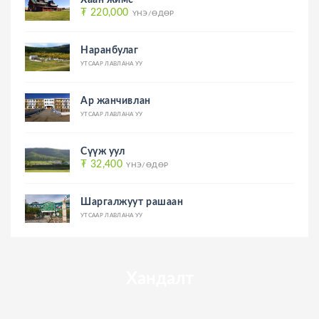
Хаан жимс
₮ 220,000
ҮНЭ/ӨДӨР
Наранбулаг
УТСААР ЛАВЛАНА УУ
Ар жанчивлан
УТСААР ЛАВЛАНА УУ
Сүүж уул
₮ 32,400
ҮНЭ/ӨДӨР
Шаргалжуут рашаан
УТСААР ЛАВЛАНА УУ
Хандалт