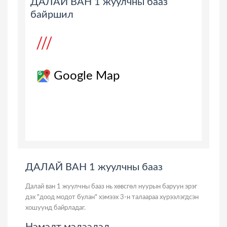
ДАЛАЙ ВАН 1 жуулчны бааз
байршил
Google Map
ДАЛАЙ ВАН 1 жуулчны бааз
Далай ван 1 жуулчны бааз нь хөвсгөл нуурын баруун эрэг
дэх "доод модот булан" хэмээх 3-н талаараа хүрээлэгдсэн
хошуунд байрладаг.